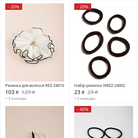
-
20%
-
20%
Резинка для волосся REZ-24010
Набір резинок NREZ-24002
103 ₴
129 ₴
23 ₴
29 ₴
+ 3 кольори
+ 2 кольори
-
40%