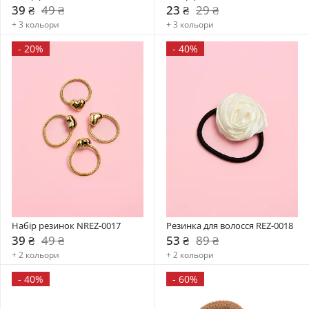
39 ₴
49 ₴
23 ₴
29 ₴
+ 3 кольори
+ 3 кольори
-
20%
-
40%
Набір резинок NREZ-0017
Резинка для волосся REZ-0018
39 ₴
49 ₴
53 ₴
89 ₴
+ 2 кольори
+ 2 кольори
-
40%
-
60%