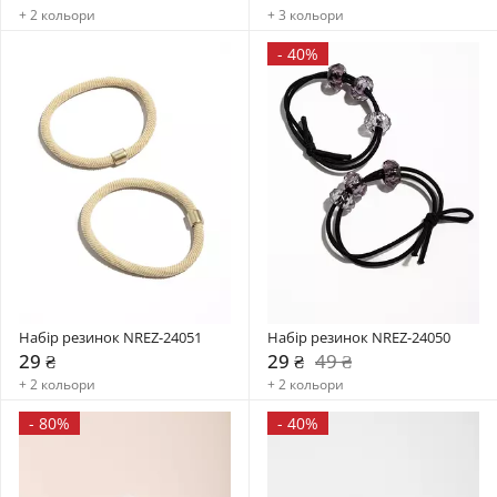
+ 2 кольори
+ 3 кольори
-
40%
Набір резинок NREZ-24051
Набір резинок NREZ-24050
29 ₴
29 ₴
49 ₴
+ 2 кольори
+ 2 кольори
-
80%
-
40%