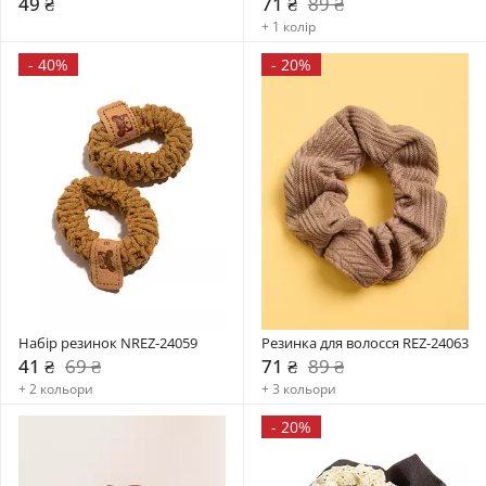
49 ₴
71 ₴
89 ₴
+ 1 колір
-
40%
-
20%
Набір резинок NREZ-24059
Резинка для волосся REZ-24063
41 ₴
69 ₴
71 ₴
89 ₴
+ 2 кольори
+ 3 кольори
-
20%