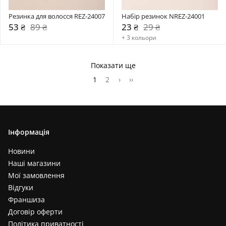
Резинка для волосся REZ-24007
Набір резинок NREZ-24001
53 ₴
89 ₴
23 ₴
29 ₴
+ 3 кольори
Показати ще
1
2
›
››
Інформація
Новини
Наші магазини
Мої замовлення
Відгуки
Франшиза
Договір оферти
Політика приватності