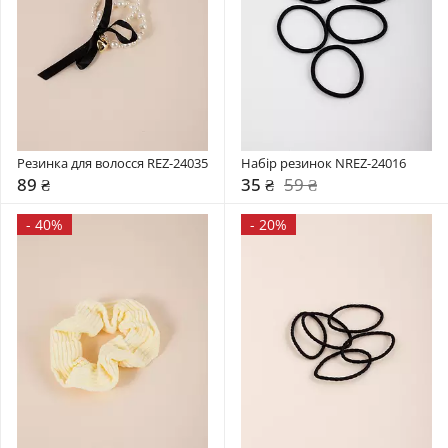
Резинка для волосся REZ-24035
Набір резинок NREZ-24016
89 ₴
35 ₴
59 ₴
-
40%
-
20%