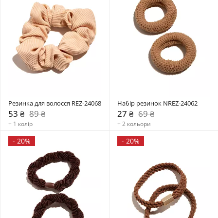
Резинка для волосся REZ-24068
Набір резинок NREZ-24062
53 ₴
89 ₴
27 ₴
69 ₴
+ 1 колір
+ 2 кольори
-
20%
-
20%