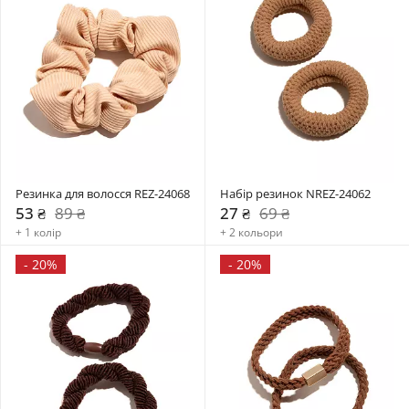
Резинка для волосся REZ-24068
Набір резинок NREZ-24062
53 ₴
89 ₴
27 ₴
69 ₴
+ 1 колір
+ 2 кольори
-
20%
-
20%