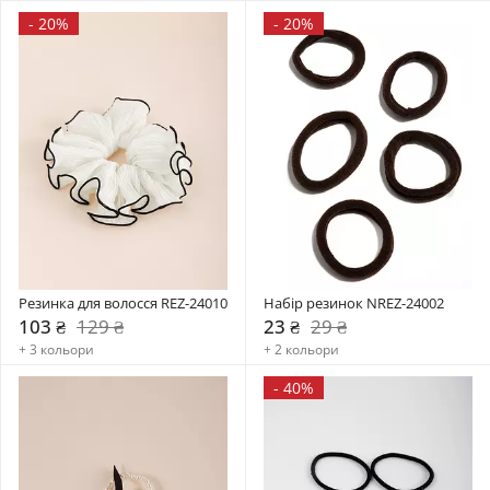
-
20%
-
20%
Резинка для волосся REZ-24010
Набір резинок NREZ-24002
103 ₴
129 ₴
23 ₴
29 ₴
+ 3 кольори
+ 2 кольори
-
40%