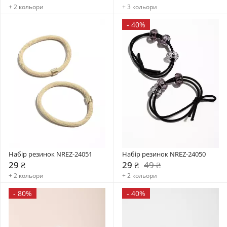
+ 2 кольори
+ 3 кольори
-
40%
Набір резинок NREZ-24051
Набір резинок NREZ-24050
29 ₴
29 ₴
49 ₴
+ 2 кольори
+ 2 кольори
-
80%
-
40%