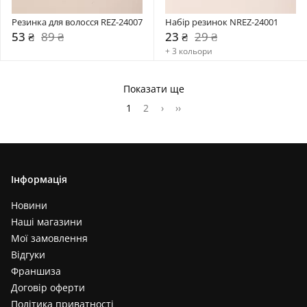
Резинка для волосся REZ-24007
Набір резинок NREZ-24001
53 ₴
89 ₴
23 ₴
29 ₴
+ 3 кольори
Показати ще
1
2
›
››
Інформація
Новини
Наші магазини
Мої замовлення
Відгуки
Франшиза
Договір оферти
Політика приватності