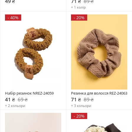
49 ₴
71 ₴
89 ₴
+ 1 колір
-
40%
-
20%
Набір резинок NREZ-24059
Резинка для волосся REZ-24063
41 ₴
69 ₴
71 ₴
89 ₴
+ 2 кольори
+ 3 кольори
-
20%