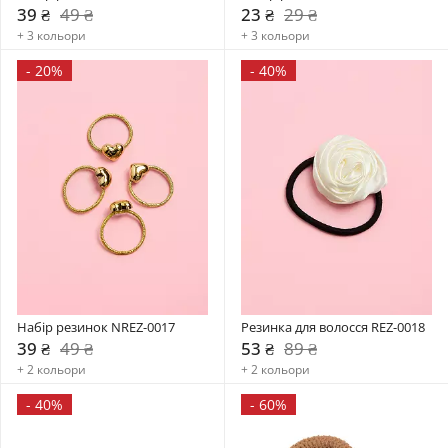
39 ₴
49 ₴
23 ₴
29 ₴
+ 3 кольори
+ 3 кольори
-
20%
-
40%
Набір резинок NREZ-0017
Резинка для волосся REZ-0018
39 ₴
49 ₴
53 ₴
89 ₴
+ 2 кольори
+ 2 кольори
-
40%
-
60%