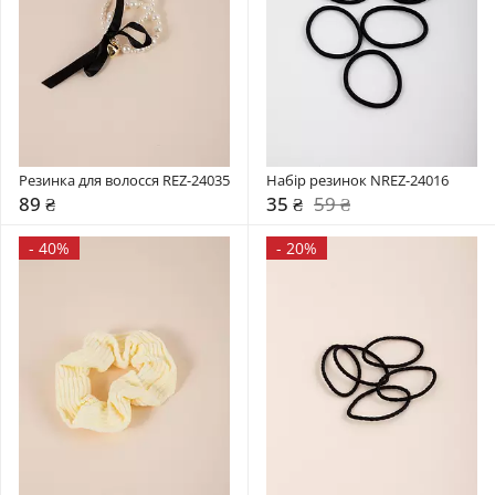
Резинка для волосся REZ-24035
Набір резинок NREZ-24016
89 ₴
35 ₴
59 ₴
-
40%
-
20%