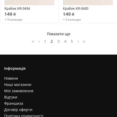
Крабик KR-0434
Крабик KR-0430
149 ₴
149 ₴
+ 3 кольори
+ 3 кольори
Показати ще
‹‹
‹
1
2
3
4
5
›
››
Інформація
Новини
Наші магазини
Мої замовлення
Відгуки
Франшиза
Договір оферти
Політика приватності