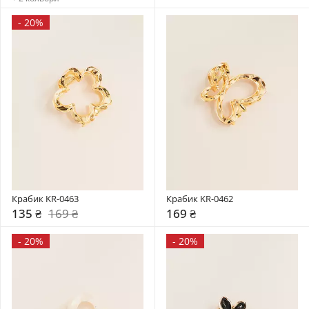
-
20%
Крабик KR-0463
Крабик KR-0462
135 ₴
169 ₴
169 ₴
-
20%
-
20%