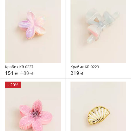
Крабик KR-0237
Крабик KR-0229
151 ₴
189 ₴
219 ₴
-
20%