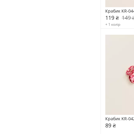
Крабик KR-04
119 ₴
149 
+ 1 колір
Крабик KR-04
89 ₴