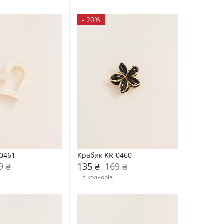
-
20%
0461
Крабик KR-0460
9 ₴
135 ₴
169 ₴
+ 5 кольорів