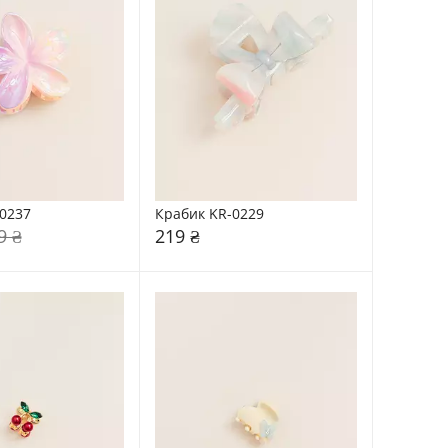
0237
Крабик KR-0229
9 ₴
219 ₴