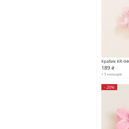
Крабик KR-04
189 ₴
+ 5 кольорів
-
20%