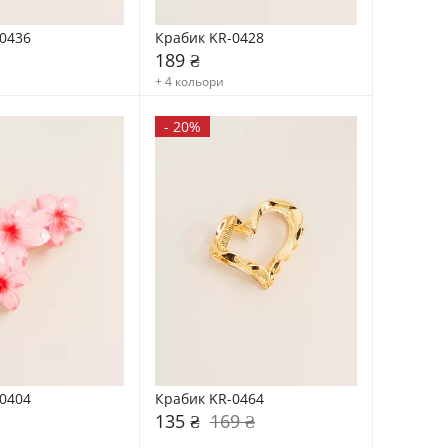
0436
Крабик KR-0428
189 ₴
+ 4 кольори
-
20%
0404
Крабик KR-0464
135 ₴
169 ₴