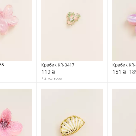
65
Крабик KR-0417
Крабик KR-
119 ₴
151 ₴
18
+ 2 кольори