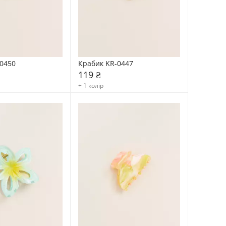
0450
Крабик KR-0447
119 ₴
+ 1 колір