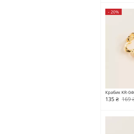
-
20%
Крабик KR-04
135 ₴
169 