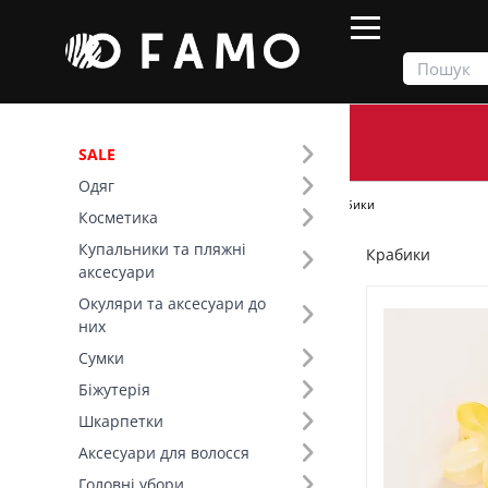
SALE
Одяг
Продукти
Аксесуари для волосся
Крабики
Косметика
Купальники та пляжні
Крабики
Фільтр
аксесуари
Окуляри та аксесуари до
Ціна
них
Сумки
SALE
Біжутерія
Шкарпетки
Основний колір (19)
Аксесуари для волосся
Склад (4)
Головні убори