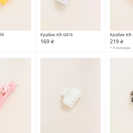
66
Крабик KR-0416
Крабик KR-
169 ₴
219 ₴
+ 3 кольори