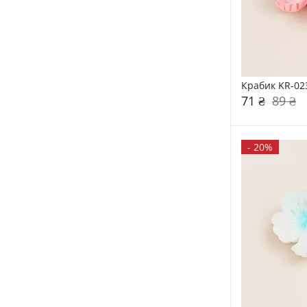
Крабик KR-02
71 ₴
89 ₴
-
20%