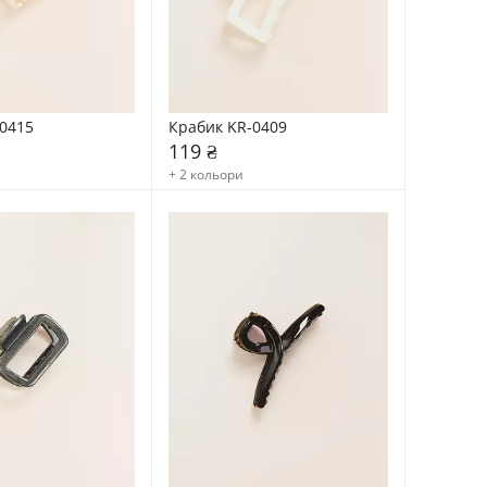
0415
Крабик KR-0409
119 ₴
+ 2 кольори