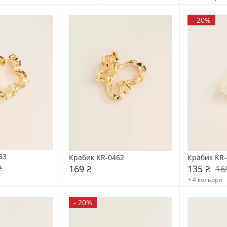
-
20%
63
Крабик KR-0462
Крабик KR-
₴
169 ₴
135 ₴
16
+ 4 кольори
-
20%