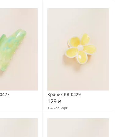
0427
Крабик KR-0429
129 ₴
+ 4 кольори