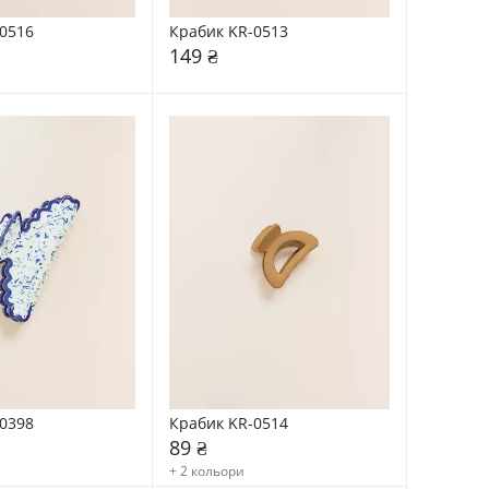
0516
Крабик KR-0513
149 ₴
0398
Крабик KR-0514
89 ₴
+ 2 кольори