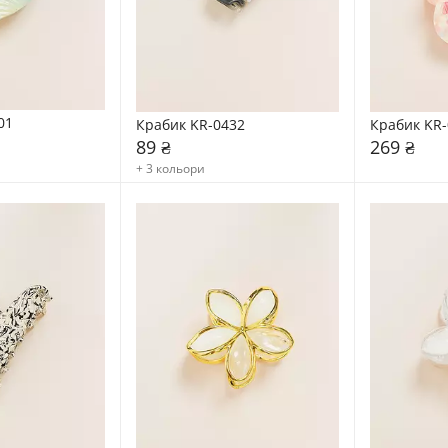
01
Крабик KR-0432
Крабик KR-
89 ₴
269 ₴
+ 3 кольори