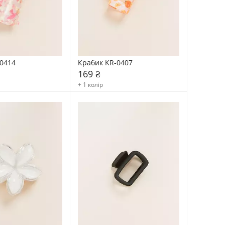
0414
Крабик KR-0407
169 ₴
+ 1 колір