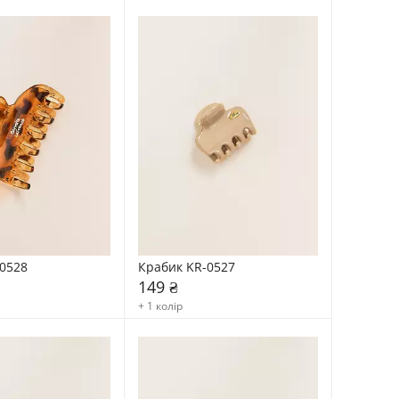
0528
Крабик KR-0527
149 ₴
+ 1 колір