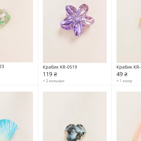
23
Крабик KR-0519
Крабик KR-
119 ₴
49 ₴
+ 2 кольори
+ 1 колір