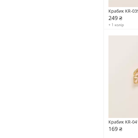
Крабик KR-03
249 ₴
+ 1 колір
Крабик KR-04
169 ₴