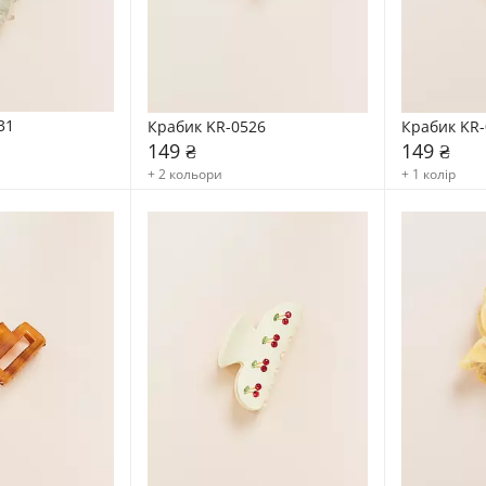
31
Крабик KR-0526
Крабик KR-
149 ₴
149 ₴
+ 2 кольори
+ 1 колір