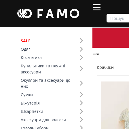
SALE
Одяг
Продукти
Аксесуари для волосся
Крабики
Косметика
Купальники та пляжні
Крабики
Фільтр
аксесуари
Окуляри та аксесуари до
Ціна
них
Сумки
SALE
Біжутерія
Шкарпетки
Основний колір (19)
Аксесуари для волосся
Склад (4)
Головні убори