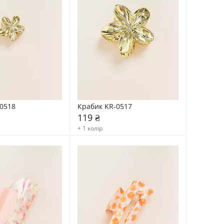
0518
Крабик KR-0517
119 ₴
+ 1 колір