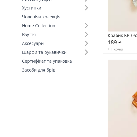
Хустинки
Тип (5)
Чоловіча колекція
Home Collection
Взуття
Крабик KR-05
189 ₴
Аксесуари
+ 1 колір
Шарфи та рукавички
Сертифікат та упаковка
Засоби для брів