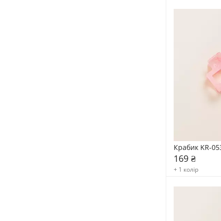
Крабик KR-05
169 ₴
+ 1 колір