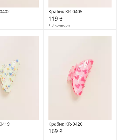
0402
Крабик KR-0405
119 ₴
+ 3 кольори
0419
Крабик KR-0420
169 ₴