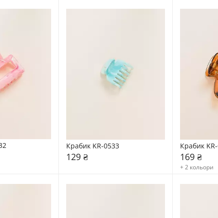
32
Крабик KR-0533
Крабик KR-
129 ₴
169 ₴
+ 2 кольори