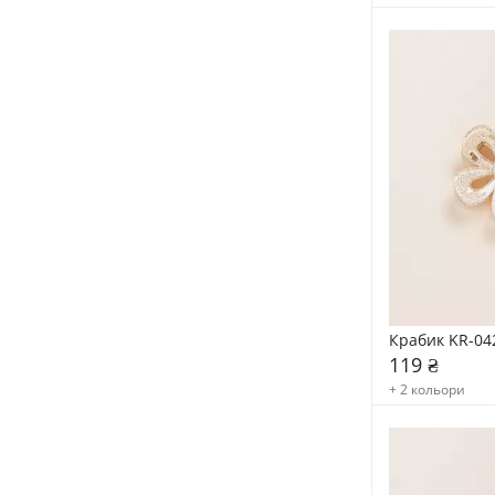
Крабик KR-04
119 ₴
+ 2 кольори