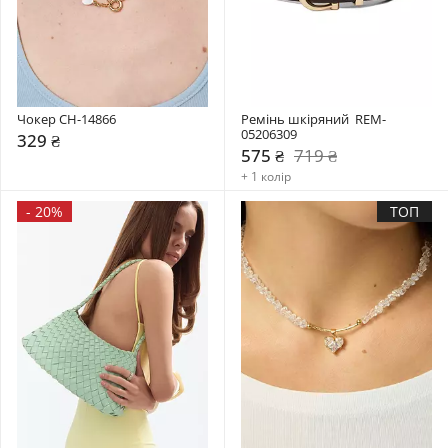
Чокер CH-14866
Ремінь шкіряний  REM-
05206309
329 ₴
575 ₴
719 ₴
+ 1 колір
-
20%
ТОП