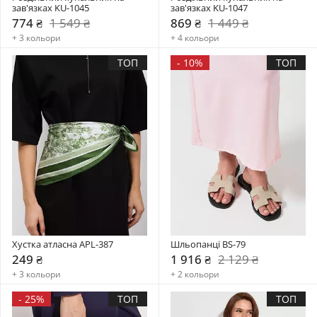
зав'язках KU-1045
зав'язках KU-1047
774 ₴
1 549 ₴
869 ₴
1 449 ₴
+ 3 кольори
+ 4 кольори
ТОП
-
10%
ТОП
Хустка атласна APL-387
Шльопанці BS-79
249 ₴
1 916 ₴
2 129 ₴
+ 3 кольори
+ 2 кольори
-
25%
ТОП
ТОП