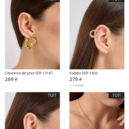
Сережки фігурні SER-13147
Каффа SER-1304
269 ₴
279 ₴
+ 1 колір
ТОП
ТОП