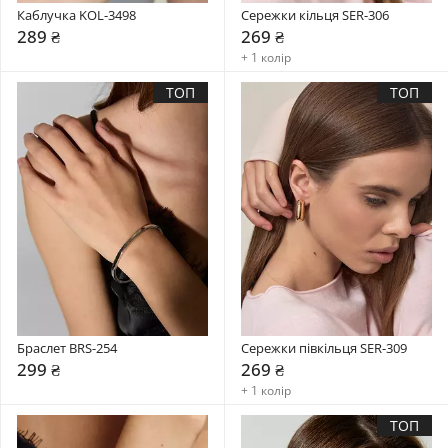
Каблучка KOL-3498
Сережки кільця SER-306
289 ₴
269 ₴
+ 1 колір
ТОП
ТОП
Браслет BRS-254
Сережки півкільця SER-309
299 ₴
269 ₴
+ 1 колір
ТОП