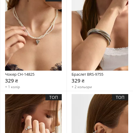
Чокер CH-14825
Браслет BRS-9755
329 ₴
329 ₴
+ 1 колір
+ 2 кольори
ТОП
ТОП