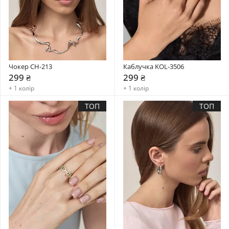
Чокер CH-213
Каблучка KOL-3506
299 ₴
299 ₴
+ 1 колір
+ 1 колір
ТОП
ТОП