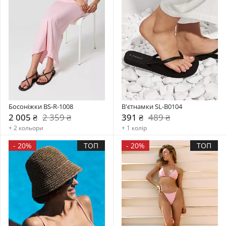
Босоніжки BS-R-1008
В'єтнамки SL-B0104
2 005 ₴
2 359 ₴
391 ₴
489 ₴
+ 2 кольори
+ 1 колір
-
20%
ТОП
-
20%
ТОП