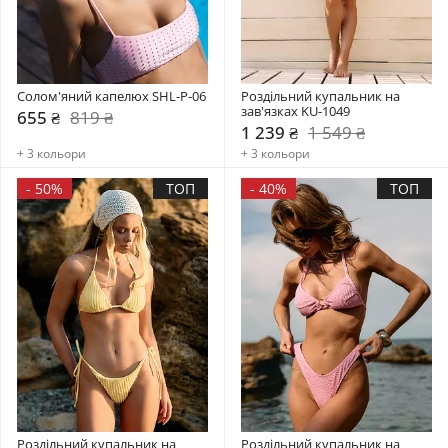
Солом'яний капелюх SHL-P-06
Роздільний купальник на 
зав'язках KU-1049
655 ₴
819 ₴
1 239 ₴
1 549 ₴
+ 3 кольори
+ 3 кольори
-
50%
ТОП
-
40%
ТОП
Роздільний купальник на 
Роздільний купальник на 