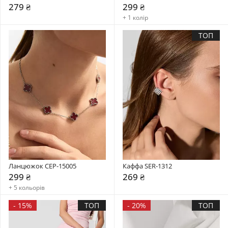
279 ₴
299 ₴
+ 1 колір
ТОП
Ланцюжок CEP-15005
Каффа SER-1312
299 ₴
269 ₴
+ 5 кольорів
-
15%
ТОП
-
20%
ТОП