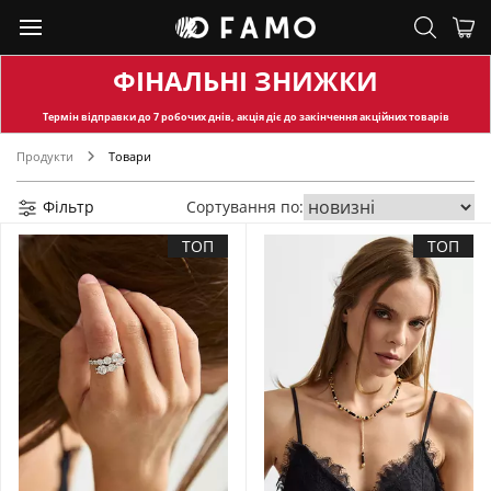
ФІНАЛЬНІ ЗНИЖКИ
Термін відправки
до 7 робочих днів, акція діє до закінчення акційних товарів
Продукти
Товари
Фільтр
Сортування по:
ТОП
ТОП