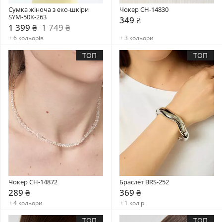
Сумка жіноча з еко-шкіри 
Чокер CH-14830
SYM-50К-263
349 ₴
1 399 ₴
1 749 ₴
+ 6 кольорів
+ 3 кольори
ТОП
ТОП
Чокер CH-14872
Браслет BRS-252
289 ₴
369 ₴
+ 4 кольори
+ 1 колір
ТОП
ТОП