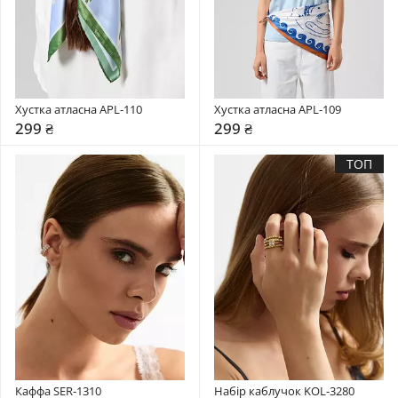
Хустка атласна APL-110
Хустка атласна APL-109
299 ₴
299 ₴
ТОП
Каффа SER-1310
Набір каблучок KOL-3280