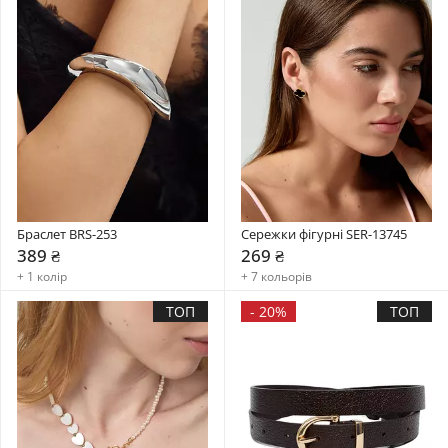
Браслет BRS-253
Сережки фігурні SER-13745
389 ₴
269 ₴
+ 1 колір
+ 7 кольорів
ТОП
-
20%
ТОП