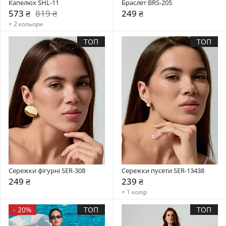
Капелюх SHL-11
Браслет BRS-205
573 ₴
819 ₴
249 ₴
+ 2 кольори
ТОП
ТОП
Сережки фігурні SER-308
Сережки пусети SER-13438
249 ₴
239 ₴
+ 1 колір
-
20%
ТОП
ТОП