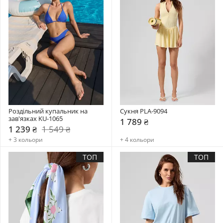
Роздільний купальник на 
Сукня PLA-9094
зав'язках KU-1065
1 789 ₴
1 239 ₴
1 549 ₴
+ 3 кольори
+ 4 кольори
ТОП
ТОП