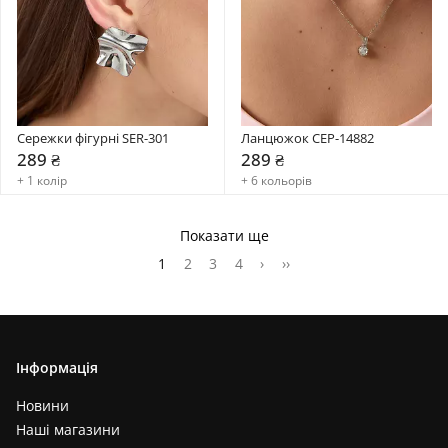
Сережки фігурні SER-301
Ланцюжок CEP-14882
289 ₴
289 ₴
+ 1 колір
+ 6 кольорів
Показати ще
1
2
3
4
›
››
Інформація
Новини
Наші магазини