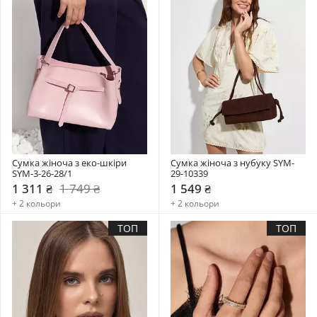
Сумка жіноча з еко-шкіри 
Сумка жіноча з нубуку SYM-
SYM-3-26-28/1
29-10339
1 311 ₴
1 749 ₴
1 549 ₴
+ 2 кольори
+ 2 кольори
ТОП
ТОП