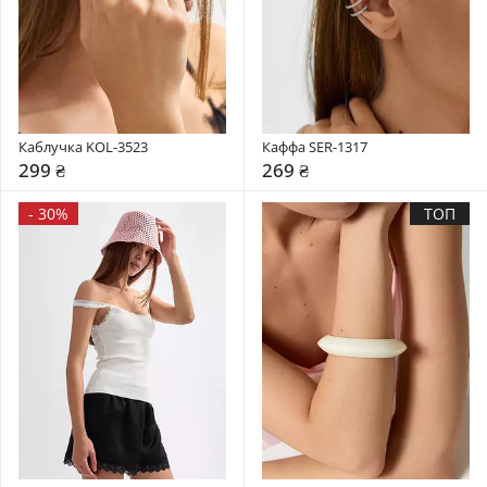
Каблучка KOL-3523
Каффа SER-1317
299 ₴
269 ₴
-
30%
ТОП