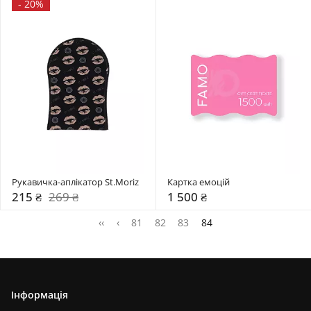
-
20%
Рукавичка-аплікатор St.Moriz
Картка емоцій
215 ₴
269 ₴
1 500 ₴
‹‹
‹
81
82
83
84
Інформація