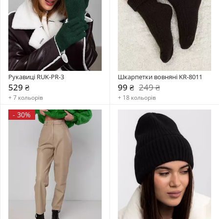
Рукавиці RUK-PR-3
Шкарпетки вовняні KR-8011
529 ₴
99 ₴
249 ₴
+ 7 кольорів
+ 18 кольорів
-
30%