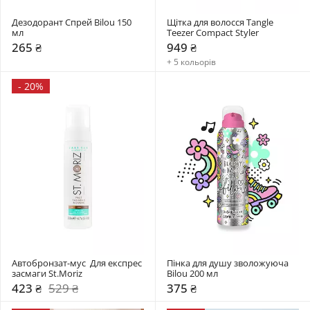
Дезодорант Спрей Bilou 150 
Щітка для волосся Tangle 
мл 
Teezer Compact Styler
265 ₴
949 ₴
+ 5 кольорів
-
20%
Автобронзат-мус  Для експрес 
Пінка для душу зволожуюча 
засмаги St.Moriz
Bilou 200 мл
423 ₴
529 ₴
375 ₴