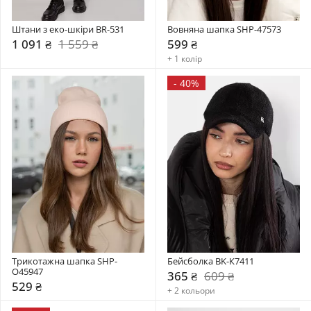
Штани з еко-шкіри BR-531
Вовняна шапка SHP-47573
1 091 ₴
1 559 ₴
599 ₴
+ 1 колір
-
40%
Трикотажна шапка SHP-
Бейсболка BK-К7411
О45947
365 ₴
609 ₴
529 ₴
+ 2 кольори