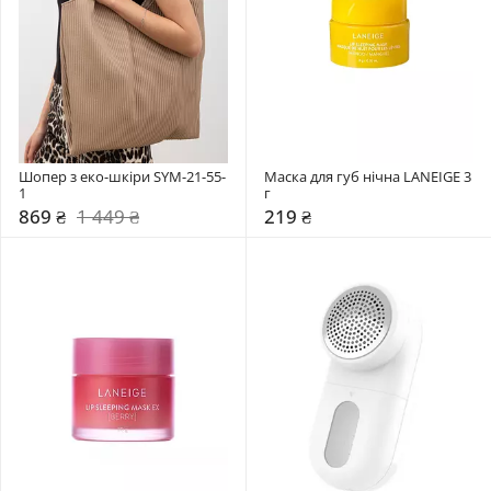
Шопер з еко-шкіри SYM-21-55-
Маска для губ нічна LANEIGE 3 
1
г
869 ₴
1 449 ₴
219 ₴