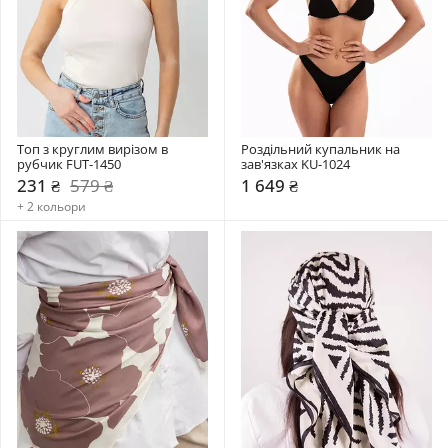
Топ з круглим вирізом в 
Роздільний купальник на 
рубчик FUT-1450
зав'язках KU-1024
231 ₴
579 ₴
1 649 ₴
+ 2 кольори