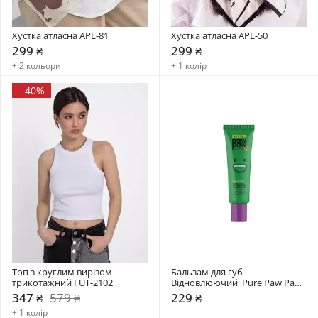
Хустка атласна APL-81
Хустка атласна APL-50
299 ₴
299 ₴
+ 2 кольори
+ 1 колір
-
40%
Топ з круглим вирізом 
Бальзам для губ 
трикотажний FUT-2102
Відновлюючий  Pure Paw Paw 
15 гр
347 ₴
579 ₴
229 ₴
+ 1 колір