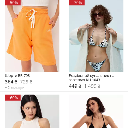
-
50%
-
70%
Шорти BR-793
Роздільний купальник на 
зав'язках KU-1043
364 ₴
729 ₴
449 ₴
1 499 ₴
+ 2 кольори
-
60%