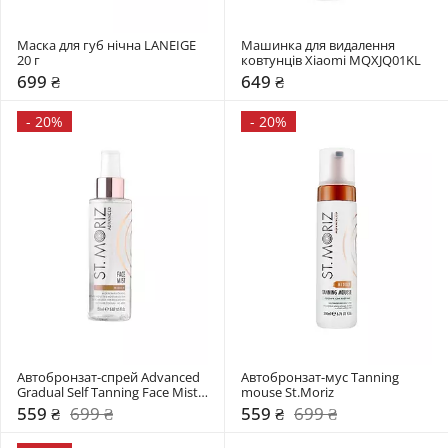
Маска для губ нічна LANEIGE 
Машинка для видалення 
20 г
ковтунців Xiaomi MQXJQ01KL
699 ₴
649 ₴
-
20%
-
20%
Автобронзат-спрей Advanced 
Автобронзат-муc Tanning 
Gradual Self Tanning Face Mist 
mouse St.Moriz
St.Moriz
559 ₴
699 ₴
559 ₴
699 ₴