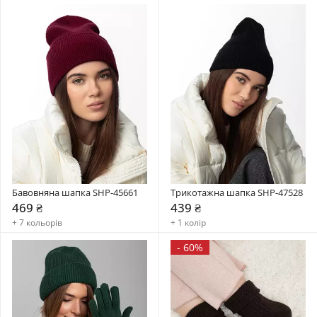
Бавовняна шапка SHP-45661
Трикотажна шапка SHP-47528
469 ₴
439 ₴
+ 7 кольорів
+ 1 колір
-
60%