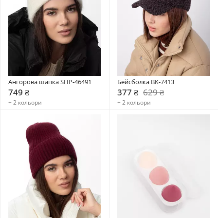
Ангорова шапка SHP-46491
Бейсболка BK-7413
749 ₴
377 ₴
629 ₴
+ 2 кольори
+ 2 кольори