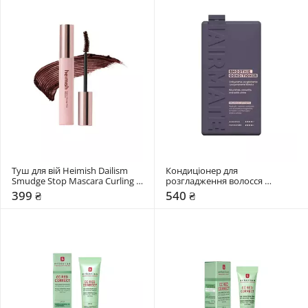
Туш для вій Heimish Dailism 
Кондиціонер для 
Smudge Stop Mascara Curling 
розгладження волосся 
New
Hairmate Smoothie Conditioner
399 ₴
540 ₴