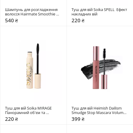
Шампунь для розгладження 
Туш для вій Soika SPELL  Ефект 
волосся Hairmate Smoothie 
накладних вій
Shampoo
540 ₴
220 ₴
Туш для вій Soika MIRAGE 
Туш для вій Heimish Dailism 
Панорамний об'єм та 
Smudge Stop Mascara Volume 
подовження
New
220 ₴
399 ₴