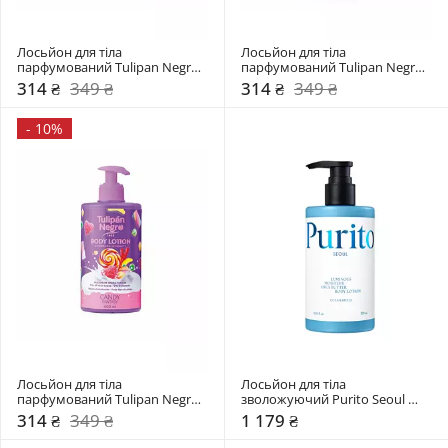
Лосьйон для тіла 
Лосьйон для тіла 
парфумований Tulipan Negro 
парфумований Tulipan Negro 
Полуничний крем
Цукрова диня
314 ₴
349 ₴
314 ₴
349 ₴
-
10%
Лосьйон для тіла 
Лосьйон для тіла 
парфумований Tulipan Negro 
зволожуючий Purito Seoul 
Солодкі Фантазії
Ocean Breeze
314 ₴
349 ₴
1 179 ₴