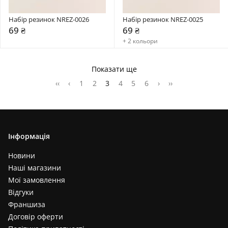
Набір резинок NREZ-0026
Набір резинок NREZ-0025
69 ₴
69 ₴
+ 2 кольори
Показати ще
‹‹
‹
1
2
3
4
5
6
›
››
Інформація
Новини
Наші магазини
Мої замовлення
Відгуки
Франшиза
Договір оферти