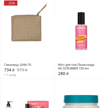
-
25%
Гаманець GAM-70
Міст для тіла Пінаколада 
Mr.SCRUBBER 150 мл
734 ₴
979 ₴
280 ₴
+ 1 колір