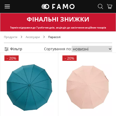
ФІНАЛЬНІ ЗНИЖКИ
Термін відправки
до 7 робочих днів, акція діє до закінчення акційних товарів
Продукти
Аксесуари
Парасолі
Фільтр
Сортування по:
-
20%
-
20%