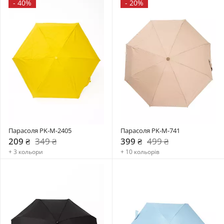
-
40%
-
20%
Парасоля PK-M-2405
Парасоля PK-M-741
209 ₴
349 ₴
399 ₴
499 ₴
+ 3 кольори
+ 10 кольорів