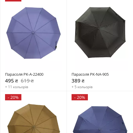
Парасоля PK-A-22400
Парасоля PK-NA-905
495 ₴
619 ₴
389 ₴
+ 11 кольорів
+ 5 кольорів
-
20%
-
20%