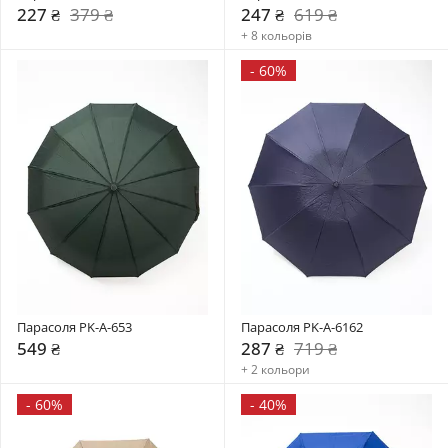
227 ₴
379 ₴
247 ₴
619 ₴
+ 8 кольорів
-
60%
Парасоля PK-A-653
Парасоля PK-A-6162
549 ₴
287 ₴
719 ₴
+ 2 кольори
-
60%
-
40%