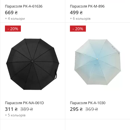
Парасоля PK-A-61636
Парасоля PK-M-896
669 ₴
499 ₴
+ 4 кольори
+ 6 кольорів
-
20%
-
20%
Парасоля PK-NA-061D
Парасоля PK-A-1030
311 ₴
389 ₴
295 ₴
369 ₴
+ 5 кольорів