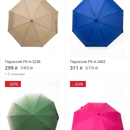
Парасоля PK-A-3238
Парасоля PK-A-2402
299 ₴
749 ₴
311 ₴
519 ₴
+ 2 кольори
-
60%
-
60%