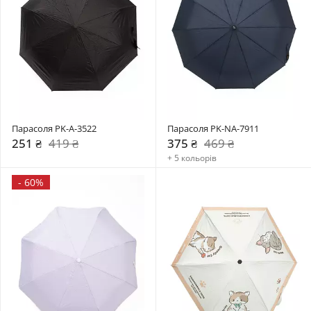
Парасоля PK-A-3522
Парасоля PK-NA-7911
251 ₴
419 ₴
375 ₴
469 ₴
+ 5 кольорів
-
60%