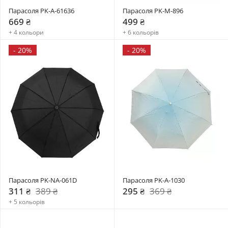
Парасоля PK-A-61636
Парасоля PK-M-896
669 ₴
499 ₴
+ 4 кольори
+ 6 кольорів
-
20%
-
20%
Парасоля PK-NA-061D
Парасоля PK-A-1030
311 ₴
389 ₴
295 ₴
369 ₴
+ 5 кольорів