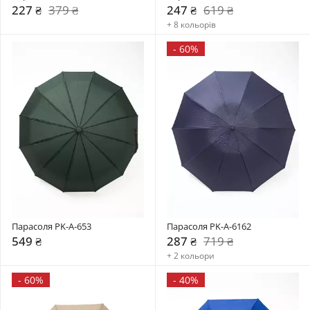
227 ₴
379 ₴
247 ₴
619 ₴
+ 8 кольорів
-
60%
Парасоля PK-A-653
Парасоля PK-A-6162
549 ₴
287 ₴
719 ₴
+ 2 кольори
-
60%
-
40%