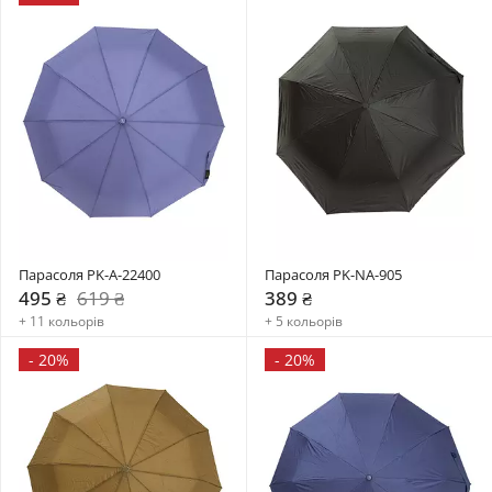
Парасоля PK-A-22400
Парасоля PK-NA-905
495 ₴
619 ₴
389 ₴
+ 11 кольорів
+ 5 кольорів
-
20%
-
20%