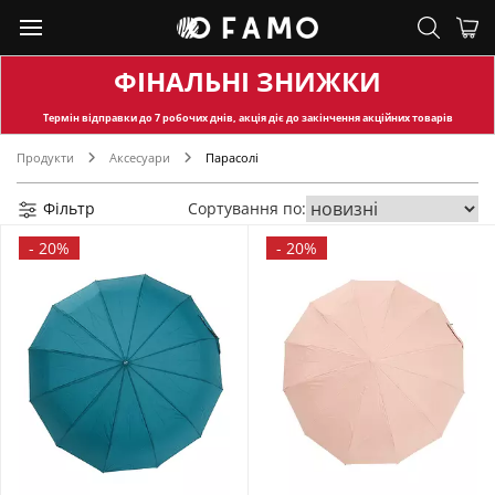
ФІНАЛЬНІ ЗНИЖКИ
Термін відправки
до 7 робочих днів, акція діє до закінчення акційних товарів
Продукти
Аксесуари
Парасолі
Фільтр
Сортування по:
-
20%
-
20%