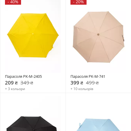
-
40%
-
20%
Парасоля PK-M-2405
Парасоля PK-M-741
209 ₴
349 ₴
399 ₴
499 ₴
+ 3 кольори
+ 10 кольорів