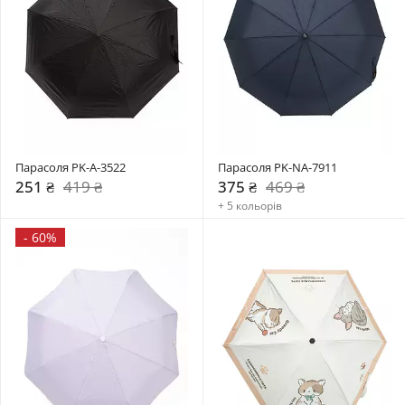
Парасоля PK-A-3522
Парасоля PK-NA-7911
251 ₴
419 ₴
375 ₴
469 ₴
+ 5 кольорів
-
60%