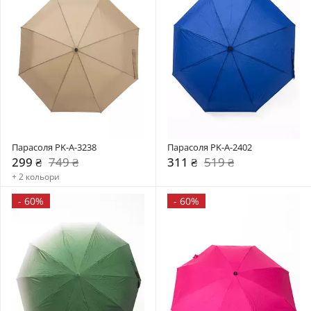
Парасоля PK-A-3238
Парасоля PK-A-2402
299 ₴
749 ₴
311 ₴
519 ₴
+ 2 кольори
-
60%
-
60%