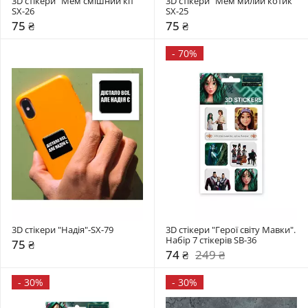
3D стікери "Мем смішний кіт" 
3D стікери "Мем милий котик" 
SX-26
SX-25
75 ₴
75 ₴
-
70%
3D стікери "Надія"-SX-79
3D стікери "Герої світу Мавки". 
Набір 7 стікерів SB-36
75 ₴
74 ₴
249 ₴
-
30%
-
30%