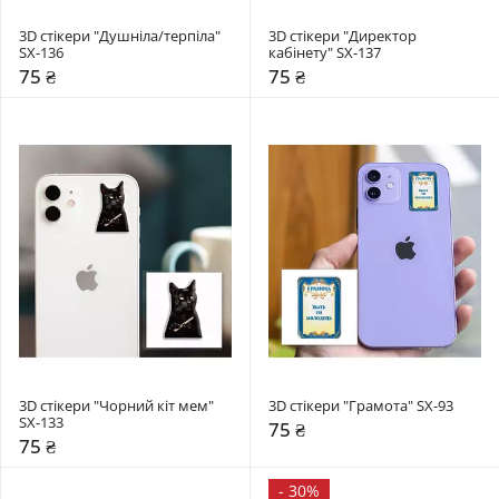
3D стікери "Душніла/терпіла" 
3D стікери "Директор 
SX-136
кабінету" SX-137
75 ₴
75 ₴
3D стікери "Чорний кіт мем" 
3D стікери "Грамота" SX-93
SX-133
75 ₴
75 ₴
-
30%