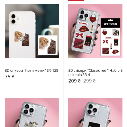
3D стікери "Коти меми" SX-128
3D стікери "Classic red " Набір 8 
стікерів SB-41
75 ₴
209 ₴
299 ₴