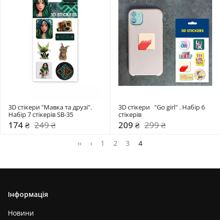
3D стікери "Мавка та друзі". 
3D стікери   "Go girl" . Набір 6 
Набір 7 стікерів SB-35
стікерів
174 ₴
249 ₴
209 ₴
299 ₴
‹‹
‹
1
2
3
4
Інформація
Новини