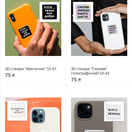
3D стікери "Фактично" SX-61
3D стікери "Сміливі" 
голографічний SX-43
75 ₴
75 ₴