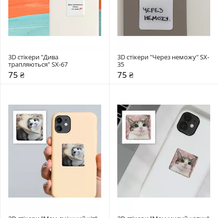
3D стікери "Дива 
3D стікери "Через неможу" SX-
трапляються" SX-67 
35
75 ₴
75 ₴