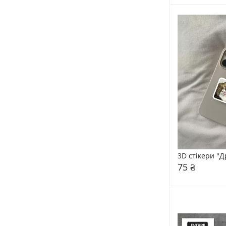
3D стікери ''Д
75 ₴