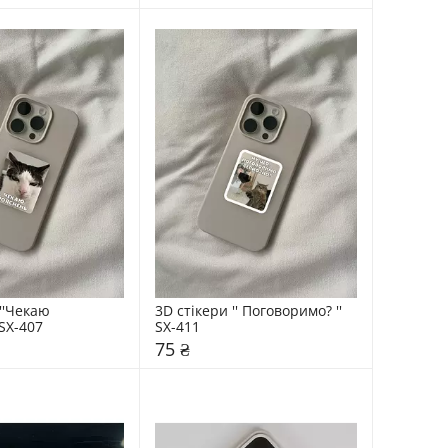
''Чекаю 
3D стікери '' Поговоримо? '' 
SX-407
SX-411
75 ₴