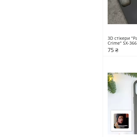
3D стікери "Pa
Crime" SX-366
75 ₴