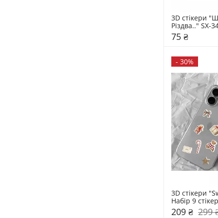
3D стікери "Щ
Різдва.." SX-3
75 ₴
-
30%
3D стікери "S
Набір 9 стіке
209 ₴
299 