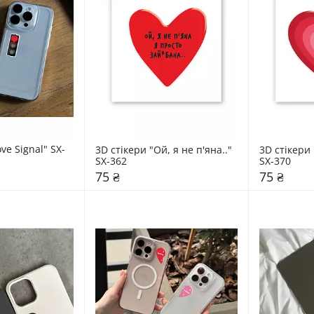
ve Signal" SX-
3D стікери "Ой, я не п'яна.." 
3D стікери 
SX-362
SX-370
75 ₴
75 ₴