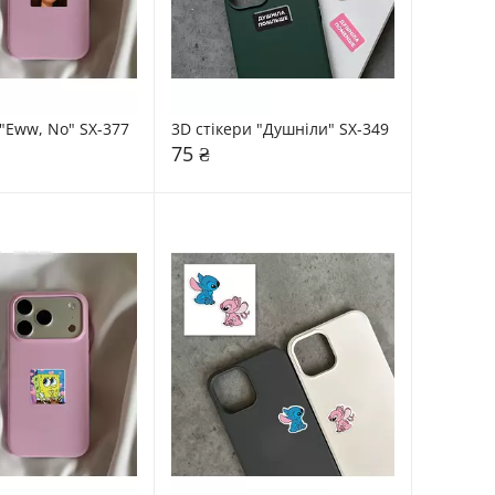
 "Eww, No" SX-377
3D стікери "Душніли" SX-349
75 ₴