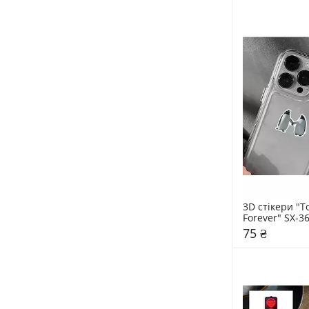
3D стікери "To
Forever" SX-3
75 ₴