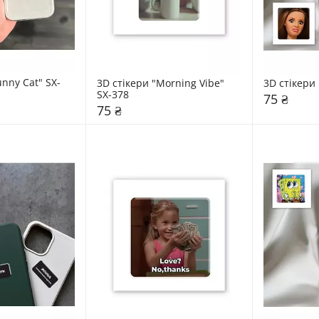
unny Cat" SX-
3D стікери "Morning Vibe" 
3D стікери
SX-378
75 ₴
75 ₴