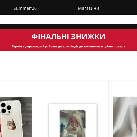
Summer'26
Магазини
ФІНАЛЬНІ ЗНИЖКИ
Термін відправки
до 7 робочих днів, акція діє до закінчення акційних товарів