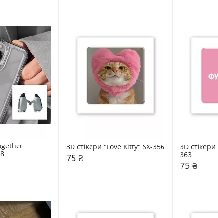
gether 
3D стікери "Love Kitty" SX-356
3D стікери 
68
363
75 ₴
75 ₴