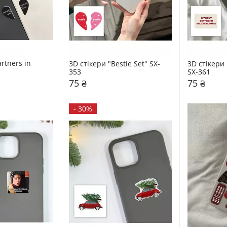
rtners in 
3D стікери "Bestie Set" SX-
3D стікери 
353
SX-361
75 ₴
75 ₴
-
30%