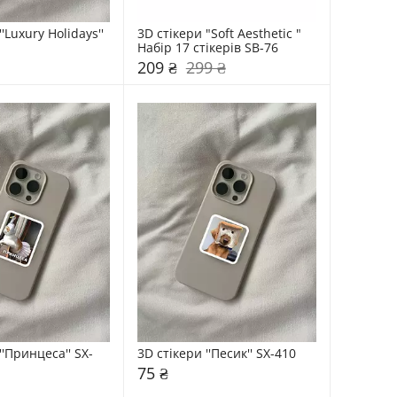
'Luxury Holidays'' 
3D стікери "Soft Aesthetic " 
Набір 17 стікерів SB-76
209 ₴
299 ₴
''Принцеса'' SX-
3D стікери ''Песик'' SX-410
75 ₴