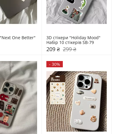
"Next One Better" 
3D стікери "Holiday Mood" 
Набір 10 стікерів SB-79
209 ₴
299 ₴
-
30%