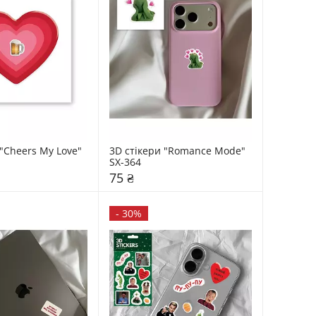
"Cheers My Love" 
3D стікери "Romance Mode" 
SX-364
75 ₴
-
30%