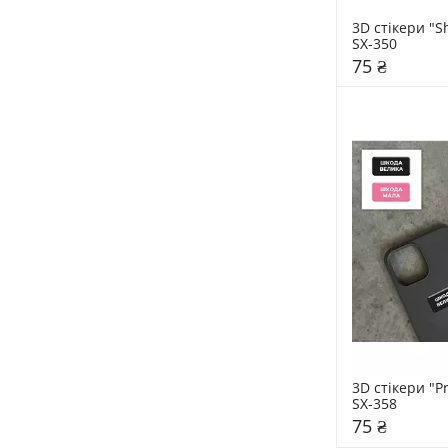
3D стікери "Sh
SX-350
75 ₴
3D стікери "P
SX-358
75 ₴