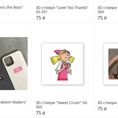
e’s the Boss" 
3D стікери "Love? No Thanks" 
3D стікери
SX-351
369
75 ₴
75 ₴
roblem Makers" 
3D стікери "Sweet Crush" SX-
3D стікери 
365
75 ₴
75 ₴