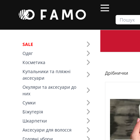
SALE
Одяг
Продукти
Аксесуари
Дрібнички
Косметика
Купальники та пляжні
Дрібнички
Фільтр
аксесуари
Окуляри та аксесуари до
Ціна
них
Сумки
SALE
Біжутерія
Шкарпетки
Аксесуари для волосся
Головні убори