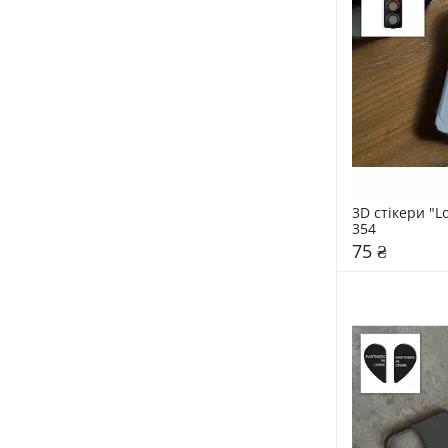
3D стікери "Lo
354
75 ₴