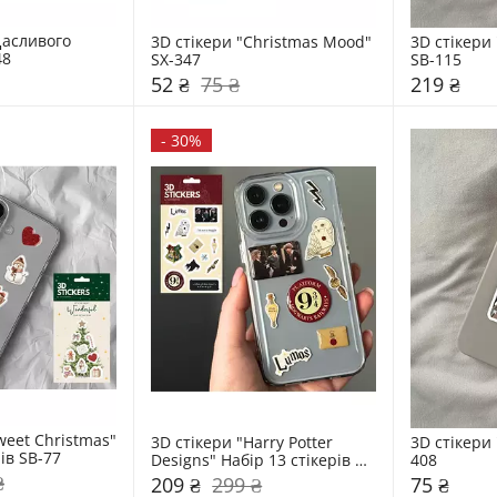
асливого 
3D стікери "Christmas Mood" 
3D стікери '
48
SX-347
SB-115
52 ₴
75 ₴
219 ₴
-
30%
weet Christmas" 
3D стікери "Harry Potter 
3D стікери 
рів SB-77
Designs" Набір 13 стікерів 
408
SB-78
₴
209 ₴
299 ₴
75 ₴