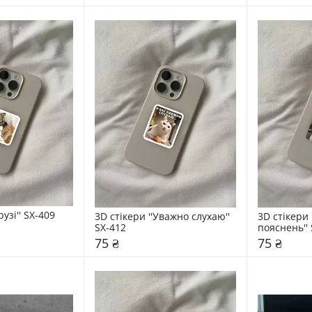
рузі'' SX-409
3D стікери ''Уважно слухаю'' 
3D стікери 
SX-412
пояснень'' 
75 ₴
75 ₴