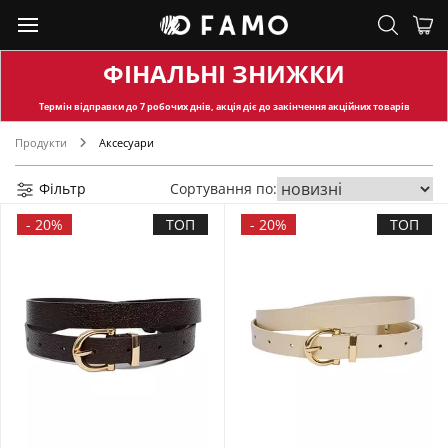
ФІНАЛЬНІ ЗНИЖКИ
Термін відправки
до 7 робочих днів, акція діє до закінчення акційних товарів
Продукти
Аксесуари
Фільтр
Сортування по:
-
20%
ТОП
-
20%
ТОП