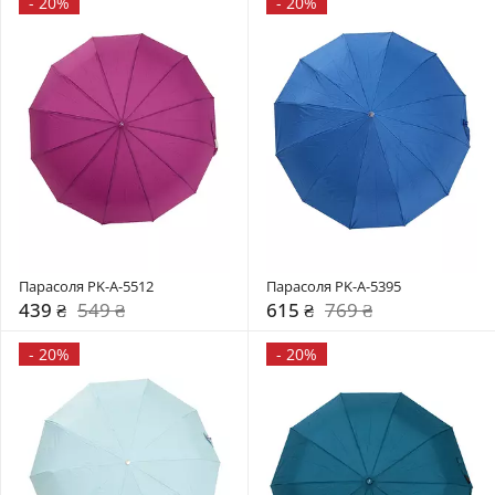
-
20%
-
20%
Парасоля PK-A-5512
Парасоля PK-A-5395
439 ₴
549 ₴
615 ₴
769 ₴
-
20%
-
20%