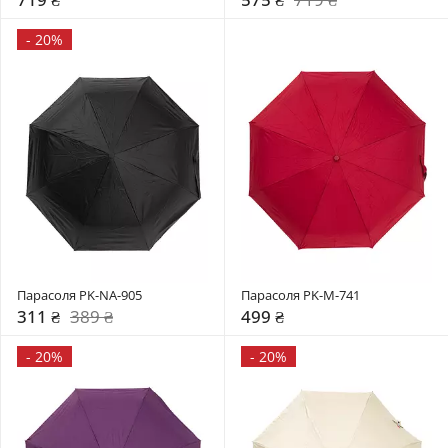
-
20%
Парасоля PK-NA-905
Парасоля PK-M-741
311 ₴
389 ₴
499 ₴
-
20%
-
20%