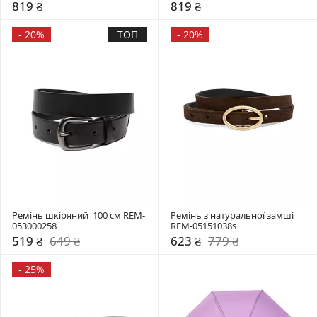
819 ₴
819 ₴
-
20%
ТОП
-
20%
Ремінь шкіряний  100 см REM-
Ремінь з натуральної замші  
053000258
REM-05151038s
519 ₴
649 ₴
623 ₴
779 ₴
-
25%