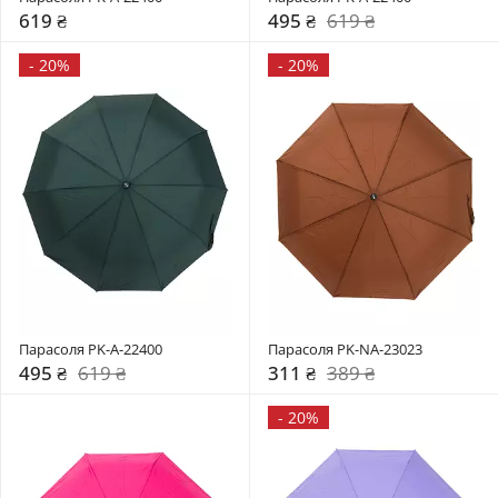
619 ₴
495 ₴
619 ₴
-
20%
-
20%
Парасоля PK-A-22400
Парасоля PK-NA-23023
495 ₴
619 ₴
311 ₴
389 ₴
-
20%