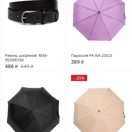
Ремінь шкіряний  REM-
Парасоля PK-NA-23023
052500160
389 ₴
486 ₴
649 ₴
-
20%