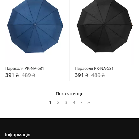
Парасоля PK-NA-531
Парасоля PK-NA-531
391 ₴
489 ₴
391 ₴
489 ₴
Показати ще
1
2
3
4
›
››
Інформація