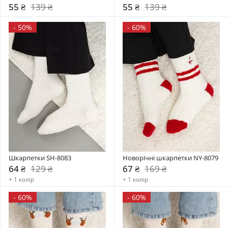
55 ₴
139 ₴
55 ₴
139 ₴
-
50%
-
60%
Шкарпетки SH-8083
Новорічні шкарпетки NY-8079
64 ₴
129 ₴
67 ₴
169 ₴
+ 1 колір
+ 1 колір
-
60%
-
60%