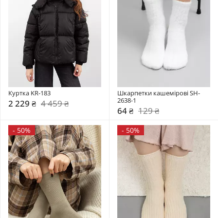
Куртка KR-183
Шкарпетки кашемірові SH-
2638-1
2 229 ₴
4 459 ₴
64 ₴
129 ₴
-
50%
-
50%