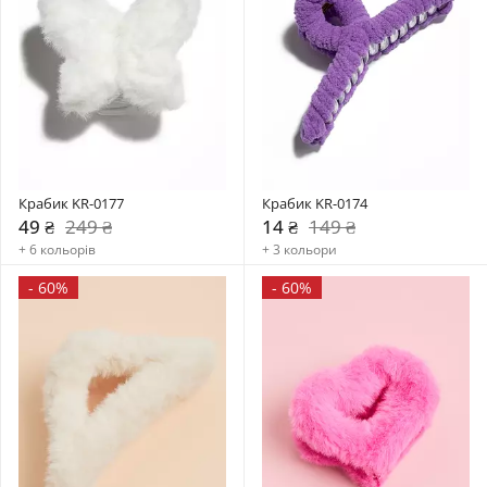
Крабик KR-0177
Крабик KR-0174
49 ₴
249 ₴
14 ₴
149 ₴
+ 6 кольорів
+ 3 кольори
-
60%
-
60%