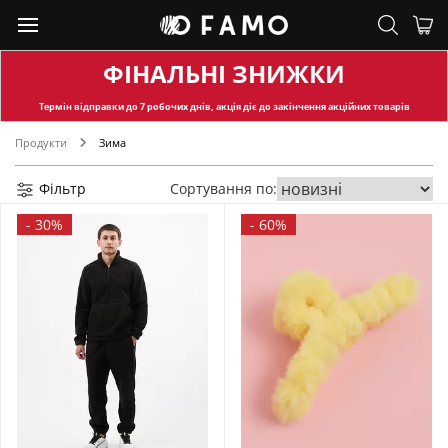
ФІНАЛЬНІ ЗНИЖКИ
Термін відправки
до 7 робочих днів, акція діє до закінчення акційних товарів
Продукти
Зима
Фільтр
Сортування по:
-
30%
-
60%