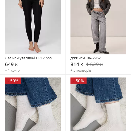
Легінси утеплені BRF-1555
Джинси  BR-2952
649 ₴
814 ₴
1 629 ₴
+ 1 колір
+ 5 кольорів
-
50%
-
50%