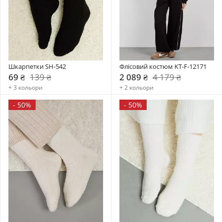
Шкарпетки SH-542
Флісовий костюм KT-F-12171
69 ₴
139 ₴
2 089 ₴
4 179 ₴
+ 3 кольори
+ 2 кольори
-
50%
-
50%