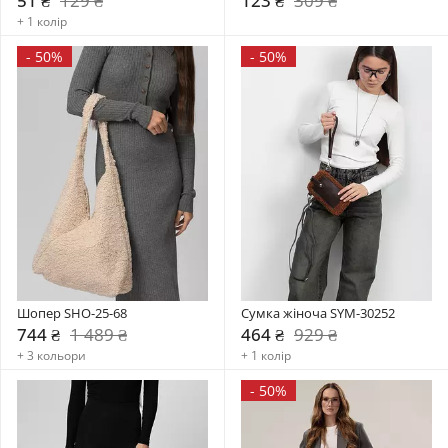
51 ₴
129 ₴
123 ₴
309 ₴
+ 1 колір
-
50%
-
50%
Шопер SHO-25-68
Сумка жіноча SYM-30252
744 ₴
1 489 ₴
464 ₴
929 ₴
+ 3 кольори
+ 1 колір
-
50%