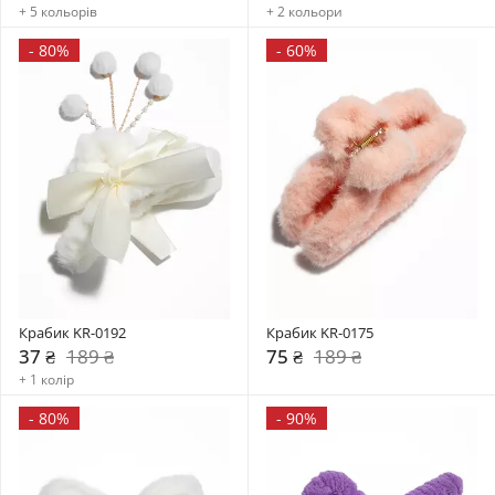
+ 5 кольорів
+ 2 кольори
-
80%
-
60%
Крабик KR-0192
Крабик KR-0175
37 ₴
189 ₴
75 ₴
189 ₴
+ 1 колір
-
80%
-
90%