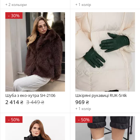
+ 2 кольори
+ 1 колір
-
30%
Шуба з еко-хутра SH-2106
Шкіряні рукавиці RUK-5/4k
2 414 ₴
3 449 ₴
969 ₴
+ 1 колір
-
50%
-
50%