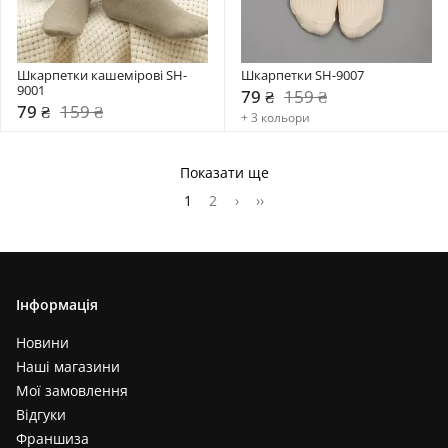
Шкарпетки кашемірові SH-
Шкарпетки SH-9007
9001
79 ₴
159 ₴
79 ₴
159 ₴
+ 3 кольори
Показати ще
1
2
›
››
Інформація
Новини
Наші магазини
Мої замовлення
Відгуки
Франшиза