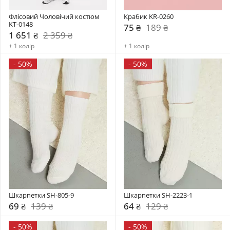
Флісовий Чоловічий костюм 
Крабик KR-0260
KT-0148
75 ₴
189 ₴
1 651 ₴
2 359 ₴
+ 1 колір
+ 1 колір
-
50%
-
50%
Шкарпетки SH-805-9
Шкарпетки SH-2223-1
69 ₴
139 ₴
64 ₴
129 ₴
-
50%
-
50%