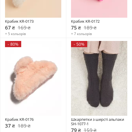
Крабик KR-0173
Крабик KR-0172
67 ₴
169 ₴
75 ₴
189 ₴
+ 5 кольорів
+ 7 кольорів
-
80%
-
50%
Крабик KR-0176
Шкарпетки з шерсті альпаки 
SH-1077-1
37 ₴
189 ₴
79 ₴
159 ₴