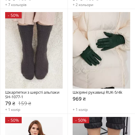
+ 7 кольорів
+ 2 кольори
-
50%
Шкарпетки з шерсті альпаки 
Шкіряні рукавиці RUK-5/4k
SH-1077-1
969 ₴
79 ₴
159 ₴
+ 1 колір
+ 1 колір
-
50%
-
50%