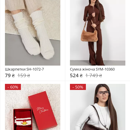
Шкарпетки SH-1072-7
Сумка жіноча SYM-10360
79 ₴
159 ₴
524 ₴
1 749 ₴
-
60%
-
50%