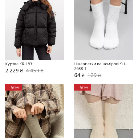
Куртка KR-183
Шкарпетки кашемірові SH-
2638-1
2 229 ₴
4 459 ₴
64 ₴
129 ₴
-
50%
-
50%