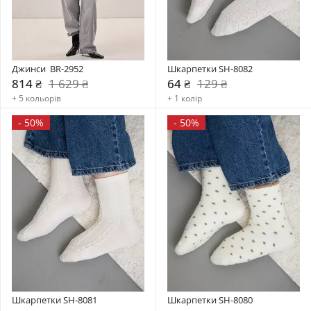
Джинси  BR-2952
Шкарпетки SH-8082
814 ₴
1 629 ₴
64 ₴
129 ₴
+ 5 кольорів
+ 1 колір
-
50%
-
50%
Шкарпетки SH-8081
Шкарпетки SH-8080