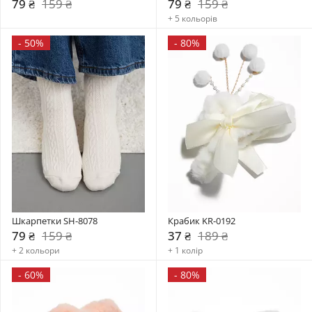
79 ₴
159 ₴
79 ₴
159 ₴
+ 5 кольорів
-
50%
-
80%
Шкарпетки SH-8078
Крабик KR-0192
79 ₴
159 ₴
37 ₴
189 ₴
+ 2 кольори
+ 1 колір
-
60%
-
80%