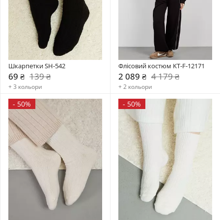
Шкарпетки SH-542
Флісовий костюм KT-F-12171
69 ₴
139 ₴
2 089 ₴
4 179 ₴
+ 3 кольори
+ 2 кольори
-
50%
-
50%