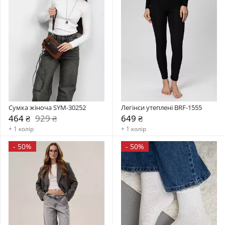
Сумка жіноча SYM-30252
Легінси утеплені BRF-1555
464 ₴
929 ₴
649 ₴
+ 1 колір
+ 1 колір
-
50%
-
50%