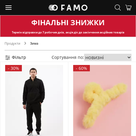
ФІНАЛЬНІ ЗНИЖКИ
Термін відправки
до 7 робочих днів, акція діє до закінчення акційних товарів
Продукти
Зима
Фільтр
Сортування по:
-
30%
-
60%