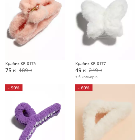
Крабик KR-0175
Крабик KR-0177
75 ₴
189 ₴
49 ₴
249 ₴
+ 6 кольорів
-
90%
-
60%