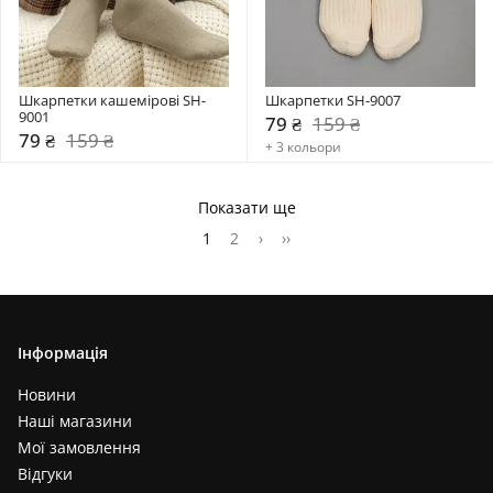
Шкарпетки кашемірові SH-
Шкарпетки SH-9007
9001
79 ₴
159 ₴
79 ₴
159 ₴
+ 3 кольори
Показати ще
1
2
›
››
Інформація
Новини
Наші магазини
Мої замовлення
Відгуки