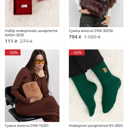
Набір новорічних шкарпеток 
Сумка жіноча SYM-30256
NASH-3035
794 ₴
1 589 ₴
111 ₴
279 ₴
-
50%
-
60%
Сумка жіноча SYM-10291
Новорічні шкарпетки NY-2603