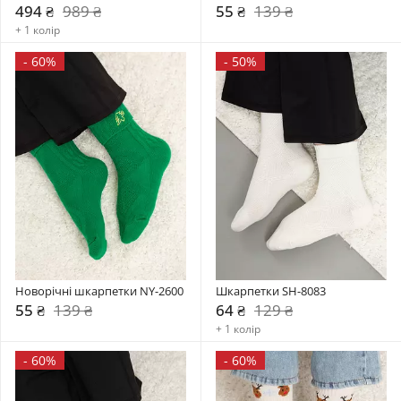
494 ₴
989 ₴
55 ₴
139 ₴
+ 1 колір
-
60%
-
50%
Новорічні шкарпетки NY-2600
Шкарпетки SH-8083
55 ₴
139 ₴
64 ₴
129 ₴
+ 1 колір
-
60%
-
60%