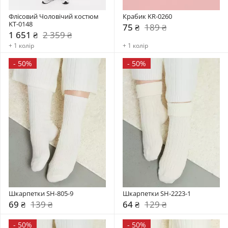
Флісовий Чоловічий костюм 
Крабик KR-0260
KT-0148
75 ₴
189 ₴
1 651 ₴
2 359 ₴
+ 1 колір
+ 1 колір
-
50%
-
50%
Шкарпетки SH-805-9
Шкарпетки SH-2223-1
69 ₴
139 ₴
64 ₴
129 ₴
-
50%
-
50%