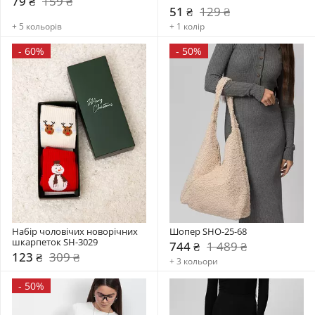
79 ₴
159 ₴
51 ₴
129 ₴
+ 5 кольорів
+ 1 колір
-
60%
-
50%
Набір чоловічих новорічних 
Шопер SHO-25-68
шкарпеток SH-3029
744 ₴
1 489 ₴
123 ₴
309 ₴
+ 3 кольори
-
50%