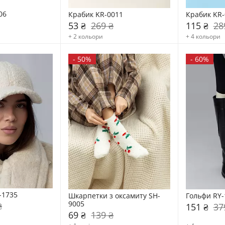
06
Крабик KR-0011
Крабик KR-
53 ₴
269 ₴
115 ₴
28
+ 2 кольори
+ 4 кольори
-
50%
-
60%
-1735
Шкарпетки з оксамиту SH-
Гольфи RY-
9005
₴
151 ₴
37
69 ₴
139 ₴