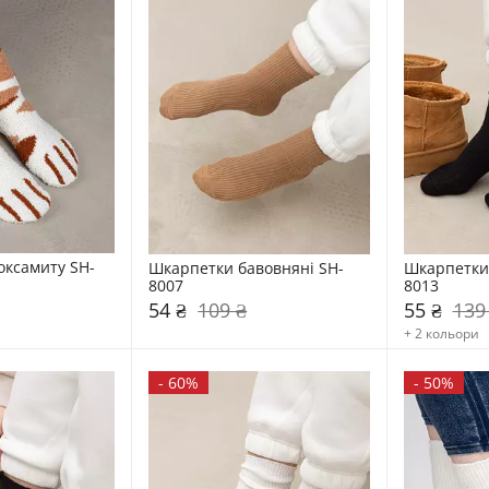
оксамиту SH-
Шкарпетки бавовняні SH-
Шкарпетки 
8007
8013
54 ₴
109 ₴
55 ₴
139
+ 2 кольори
-
60%
-
50%