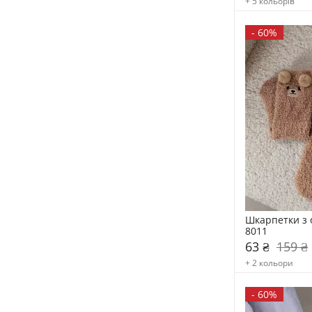
+ 5 кольорів
-
60%
Шкарпетки з 
8011
63 ₴
159 ₴
+ 2 кольори
-
60%