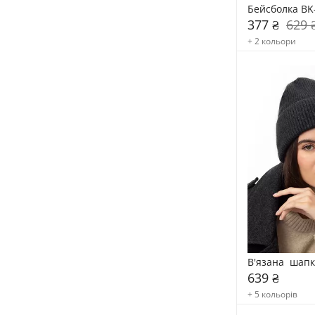
Бейсболка BK
377 ₴
629 
+ 2 кольори
В'язана  шап
639 ₴
+ 5 кольорів