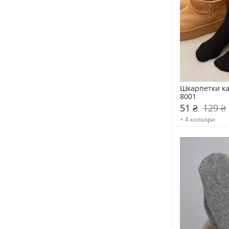
Шкарпетки ка
8001
51 ₴
129 ₴
+ 4 кольори