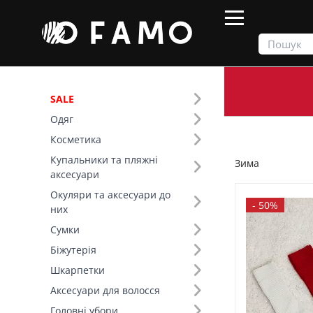
SALE
Одяг
Продукти
Зима
Косметика
Купальники та пляжні
Зима
Фільтр
аксесуари
Окуляри та аксесуари до
Ціна
-
50%
них
Сумки
SALE
Біжутерія
Шкарпетки
Сезон (4)
Аксесуари для волосся
Колір (95)
Головні убори