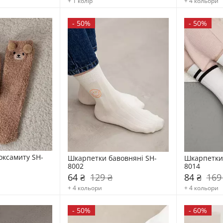
+ 1 колір
+ 4 кольори
-
50%
-
50%
оксамиту SH-
Шкарпетки бавовняні SH-
Шкарпетки 
8002
8014
64 ₴
129 ₴
84 ₴
169
+ 4 кольори
+ 4 кольори
-
50%
-
60%