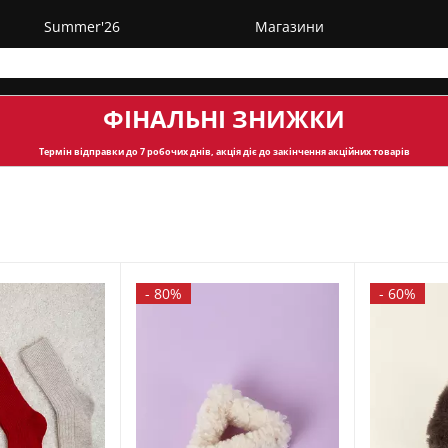
Summer'26
Магазини
ФІНАЛЬНІ ЗНИЖКИ
Термін відправки
до 7 робочих днів, акція діє до закінчення акційних товарів
-
80%
-
60%