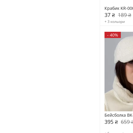
Крабик KR-00
37 ₴
189 ₴
+ 3 кольори
-
40%
Бейсболка BK
395 ₴
659 