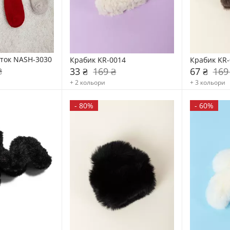
ток NASH-3030
Крабик KR-0014
Крабик KR-
₴
33 ₴
169 ₴
67 ₴
169
+ 2 кольори
+ 3 кольори
-
80%
-
60%