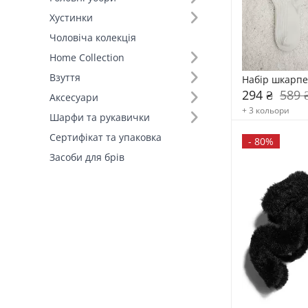
Хустинки
Склад (42)
Чоловіча колекція
Home Collection
Країна виробник (3)
Взуття
Набір шкарпе
294 ₴
589 
Аксесуари
+ 3 кольори
Шарфи та рукавички
Сертифікат та упаковка
-
80%
Засоби для брів