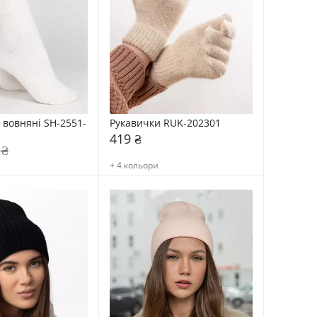
вовняні SH-2551-
Рукавички RUK-202301
419 ₴
 ₴
+ 4 кольори