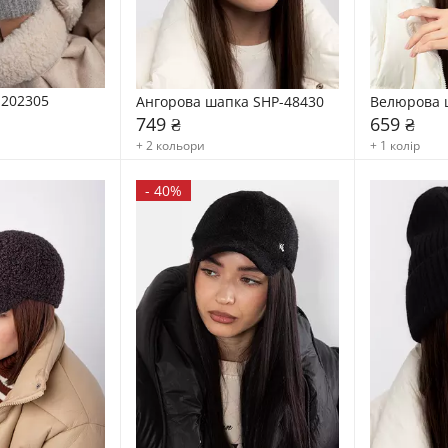
-202305
Ангорова шапка SHP-48430
Велюрова 
749 ₴
659 ₴
+ 2 кольори
+ 1 колір
-
40%