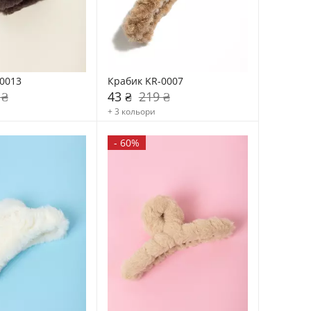
0013
Крабик KR-0007
 ₴
43 ₴
219 ₴
+ 3 кольори
-
60%