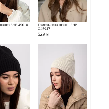
шапка SHP-45610
Трикотажна шапка SHP-
О45947
529 ₴