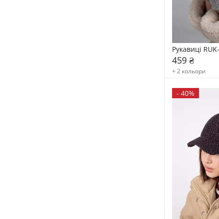
Рукавиці RUK
459 ₴
+ 2 кольори
-
40%