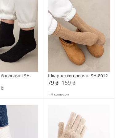
бавовняні SH-
Шкарпетки вовняні SH-8012
79 ₴
159 ₴
 ₴
+ 4 кольори