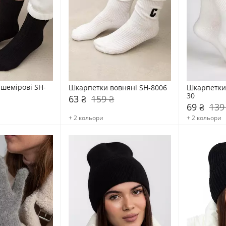
шемірові SH-
Шкарпетки вовняні SH-8006
Шкарпетки 
30
63 ₴
159 ₴
69 ₴
139
+ 2 кольори
+ 2 кольори