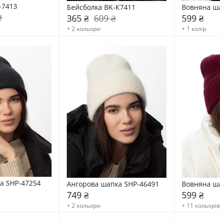
-7413
Бейсболка BK-К7411
Вовняна ш
₴
365 ₴
609 ₴
599 ₴
+ 2 кольори
+ 1 колір
ка SHP-47254
Ангорова шапка SHP-46491
Вовняна ш
749 ₴
599 ₴
+ 2 кольори
+ 11 кольорів