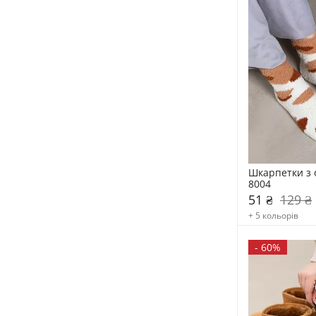
Шкарпетки з 
8004
51 ₴
129 ₴
+ 5 кольорів
-
60%