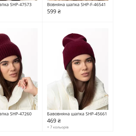
апка SHP-47573
Вовняна шапка SHP-F-46541
599 ₴
апка SHP-47260
Бавовняна шапка SHP-45661
469 ₴
+ 7 кольорів