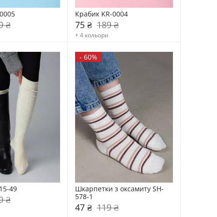
0005
Крабик KR-0004
9 ₴
75 ₴
189 ₴
+ 4 кольори
-
60%
15-49
Шкарпетки з оксамиту SH-
578-1
9 ₴
47 ₴
119 ₴