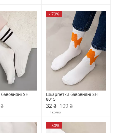
-
70%
бавовняні SH-
Шкарпетки бавовняні SH-
8015
 ₴
32 ₴
109 ₴
+ 1 колір
-
50%