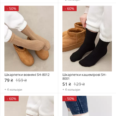
-
50%
-
60%
Шкарпетки вовняні SH-8012
Шкарпетки кашемірові SH-
8001
79 ₴
159 ₴
51 ₴
129 ₴
+ 4 кольори
+ 4 кольори
-
60%
-
50%