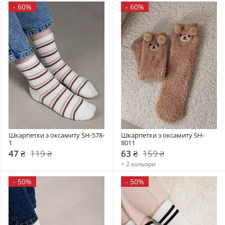
-
60%
-
60%
Шкарпетки з оксамиту SH-578-
Шкарпетки з оксамиту SH-
1
8011
47 ₴
119 ₴
63 ₴
159 ₴
+ 2 кольори
-
50%
-
50%