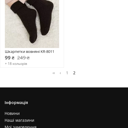
Шкарпетки вовняні KR-8011
99 ₴
249 ₴
+ 18 кольорів
‹‹
‹
1
2
Інформація
Новини
Наші магазини
Мої замовлення