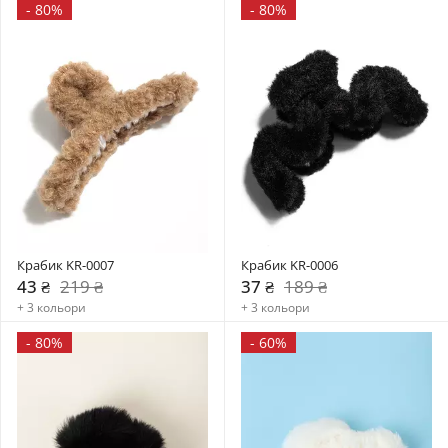
-
80%
-
80%
Крабик KR-0007
Крабик KR-0006
43 ₴
219 ₴
37 ₴
189 ₴
+ 3 кольори
+ 3 кольори
-
80%
-
60%