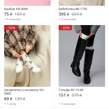
Крабик KR-0004
Бейсболка BK-1735
75 ₴
189 ₴
395 ₴
659 ₴
+ 4 кольори
+ 5 кольорів
-
50%
-
60%
Шкарпетки з оксамиту SH-
Гольфи RY-15-49
9005
151 ₴
379 ₴
69 ₴
139 ₴
+ 1 колір
+ 3 кольори