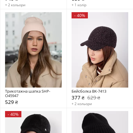
+ 2 кольори
+ 1 колір
-
40%
Трикотажна шапка SHP-
Бейсболка BK-7413
О45947
377 ₴
629 ₴
529 ₴
+ 2 кольори
-
40%