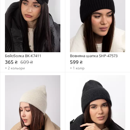
Бейсболка BK-К7411
Вовняна шапка SHP-47573
365 ₴
609 ₴
599 ₴
+ 2 кольори
+ 1 колір