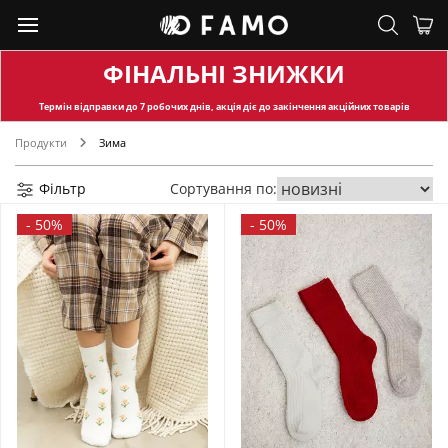
ФІНАЛЬНІ ЗНИЖКИ
Термін відправки
до 7 робочих днів, акція діє до закінчення акційних товарів
Продукти
Зима
Фільтр
Сортування по:
-
50%
-
50%