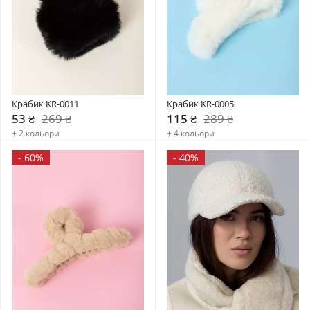
Крабик KR-0011
Крабик KR-0005
53 ₴
269 ₴
115 ₴
289 ₴
+ 2 кольори
+ 4 кольори
-
60%
-
40%