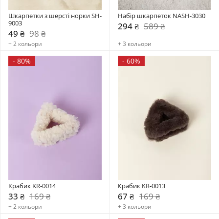
Шкарпетки з шерсті норки SH-
Набір шкарпеток NASH-3030
9003
294 ₴
589 ₴
49 ₴
98 ₴
+ 2 кольори
+ 3 кольори
-
80%
-
60%
Крабик KR-0014
Крабик KR-0013
33 ₴
169 ₴
67 ₴
169 ₴
+ 2 кольори
+ 3 кольори