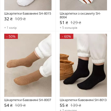
Шкарпетки бавовняні SH-8015
Шкарпетки з оксамиту SH-
8004
32 ₴
109 ₴
51 ₴
129 ₴
+ 1 колір
+ 5 кольорів
-
50%
-
60%
Шкарпетки бавовняні SH-8007
Шкарпетки бавовняні SH-8013
54 ₴
109 ₴
55 ₴
139 ₴
+ 2 кольори