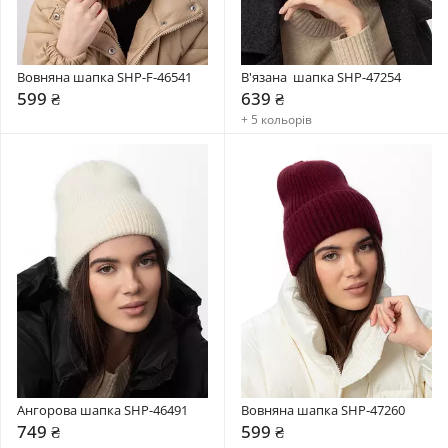
Вовняна шапка SHP-F-46541
В'язана  шапка SHP-47254
599 ₴
639 ₴
+ 5 кольорів
Ангорова шапка SHP-46491
Вовняна шапка SHP-47260
749 ₴
599 ₴