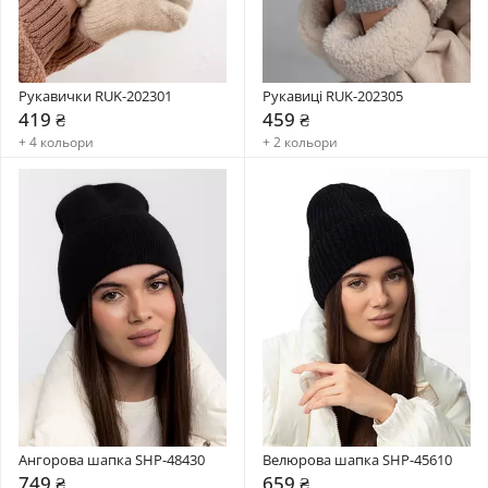
Рукавички RUK-202301
Рукавиці RUK-202305
419 ₴
459 ₴
+ 4 кольори
+ 2 кольори
Ангорова шапка SHP-48430
Велюрова шапка SHP-45610
749 ₴
659 ₴