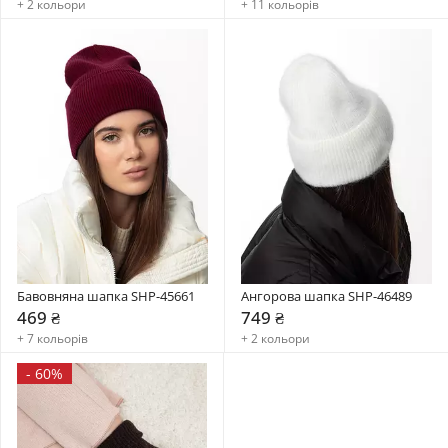
+ 2 кольори
+ 11 кольорів
Бавовняна шапка SHP-45661
Ангорова шапка SHP-46489
469 ₴
749 ₴
+ 7 кольорів
+ 2 кольори
-
60%