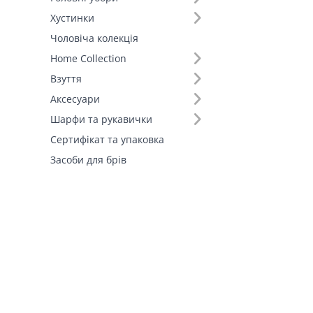
Хустинки
Склад (42)
Чоловіча колекція
Home Collection
Країна виробник (3)
Взуття
Аксесуари
Шарфи та рукавички
Сертифікат та упаковка
Засоби для брів