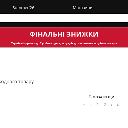
Summer'26
Магазини
ФІНАЛЬНІ ЗНИЖКИ
Термін відправки
до 7 робочих днів, акція діє до закінчення акційних товарів
жодного товару
Показати ще
‹‹
‹
1
2
›
››