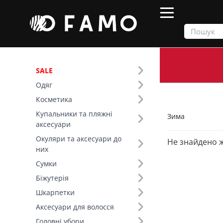
SALE
Одяг
Продукти
Зима
Косметика
Купальники та пляжні
Зима
Фільтр
аксесуари
Окуляри та аксесуари до
Не знайдено 
Ціна
них
Сумки
SALE
Біжутерія
Шкарпетки
Сезон (4)
Аксесуари для волосся
Колір (95)
Головні убори