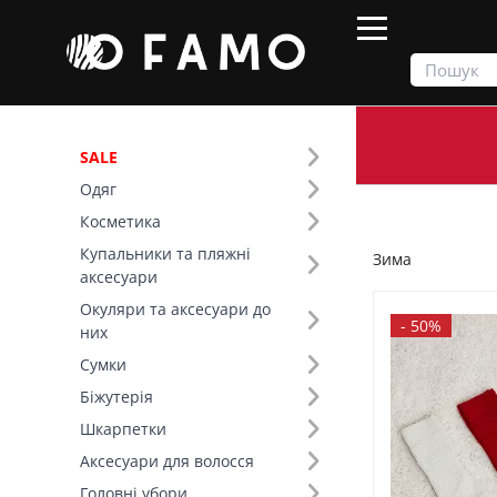
SALE
Одяг
Продукти
Зима
Косметика
Купальники та пляжні
Зима
Фільтр
аксесуари
Окуляри та аксесуари до
Ціна
-
50%
них
Сумки
SALE
Біжутерія
Шкарпетки
Сезон (4)
Аксесуари для волосся
Колір (95)
Головні убори