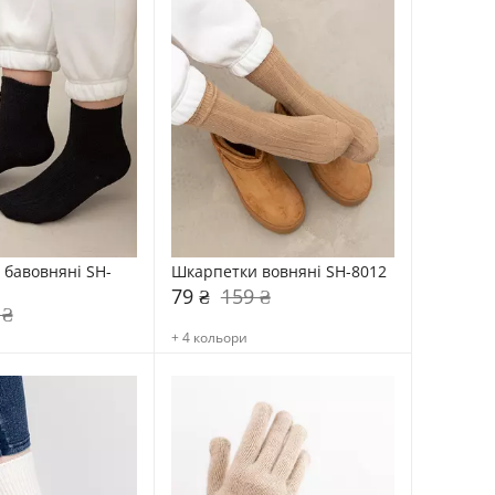
бавовняні SH-
Шкарпетки вовняні SH-8012
79 ₴
159 ₴
 ₴
+ 4 кольори