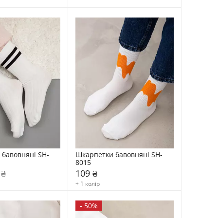
бавовняні SH-
Шкарпетки бавовняні SH-
8015
 ₴
109 ₴
+ 1 колір
-
50%