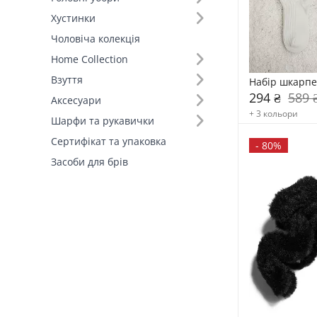
Хустинки
Склад (42)
Чоловіча колекція
Home Collection
Країна виробник (3)
Взуття
Набір шкарпе
294 ₴
589 
Аксесуари
+ 3 кольори
Шарфи та рукавички
Сертифікат та упаковка
-
80%
Засоби для брів