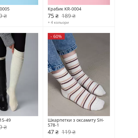
0005
Крабик KR-0004
9 ₴
75 ₴
189 ₴
+ 4 кольори
-
60%
15-49
Шкарпетки з оксамиту SH-
578-1
9 ₴
47 ₴
119 ₴