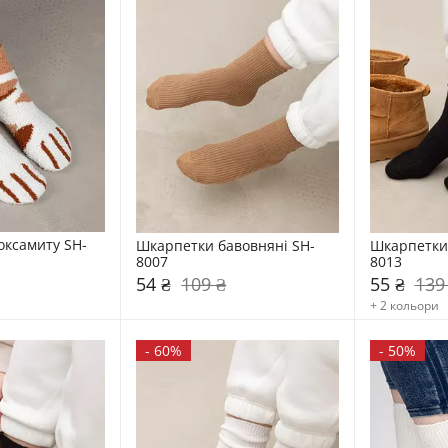
оксамиту SH-
Шкарпетки бавовняні SH-
Шкарпетки 
8007
8013
54 ₴
109 ₴
55 ₴
139
+ 2 кольори
-
60%
-
50%