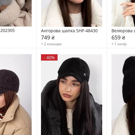
-202305
Ангорова шапка SHP-48430
Велюрова 
749 ₴
659 ₴
+ 2 кольори
+ 1 колір
-
40%