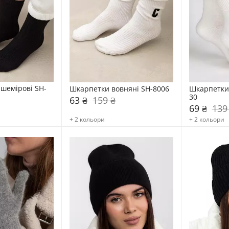
шемірові SH-
Шкарпетки вовняні SH-8006
Шкарпетки 
30
63 ₴
159 ₴
69 ₴
139
+ 2 кольори
+ 2 кольори