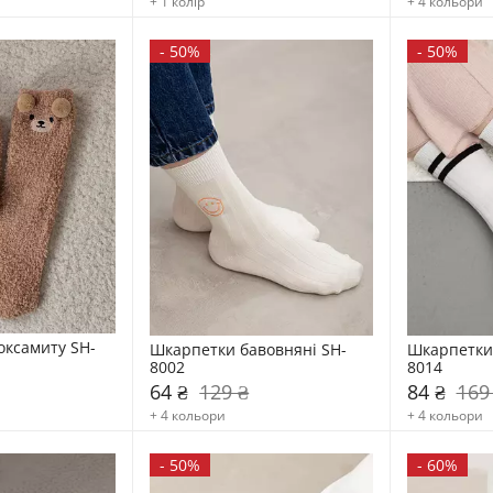
+ 1 колір
+ 4 кольори
-
50%
-
50%
оксамиту SH-
Шкарпетки бавовняні SH-
Шкарпетки 
8002
8014
64 ₴
129 ₴
84 ₴
169
+ 4 кольори
+ 4 кольори
-
50%
-
60%