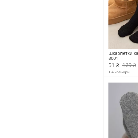
Шкарпетки ка
8001
51 ₴
129 ₴
+ 4 кольори