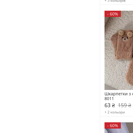
+ 5 кольорів
-
60%
Шкарпетки з 
8011
63 ₴
159 ₴
+ 2 кольори
-
60%