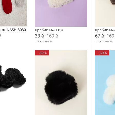
ток NASH-3030
Крабик KR-0014
Крабик KR-
₴
33 ₴
169 ₴
67 ₴
169
+ 2 кольори
+ 3 кольори
-
80%
-
60%