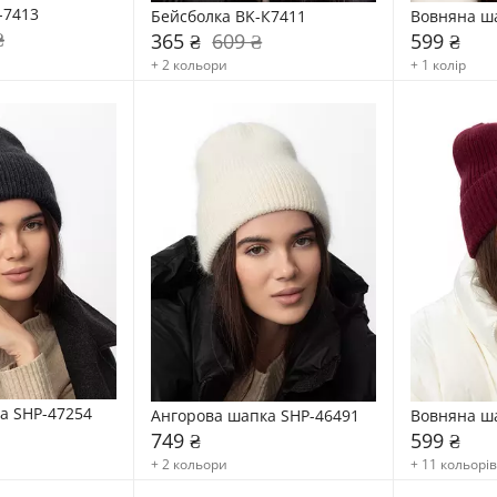
-7413
Бейсболка BK-К7411
Вовняна ш
₴
365 ₴
609 ₴
599 ₴
+ 2 кольори
+ 1 колір
ка SHP-47254
Ангорова шапка SHP-46491
Вовняна ш
749 ₴
599 ₴
+ 2 кольори
+ 11 кольорів