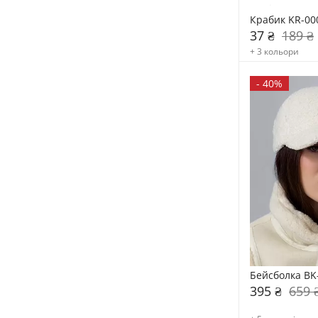
Крабик KR-00
37 ₴
189 ₴
+ 3 кольори
-
40%
Бейсболка BK
395 ₴
659 