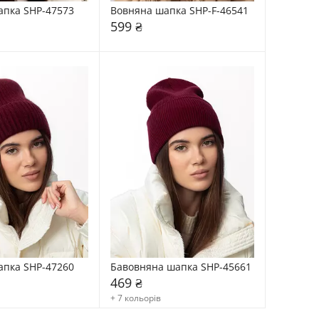
апка SHP-47573
Вовняна шапка SHP-F-46541
599 ₴
апка SHP-47260
Бавовняна шапка SHP-45661
469 ₴
+ 7 кольорів