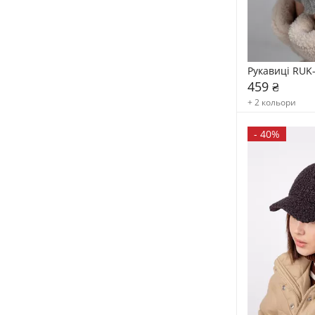
Рукавиці RUK
459 ₴
+ 2 кольори
-
40%