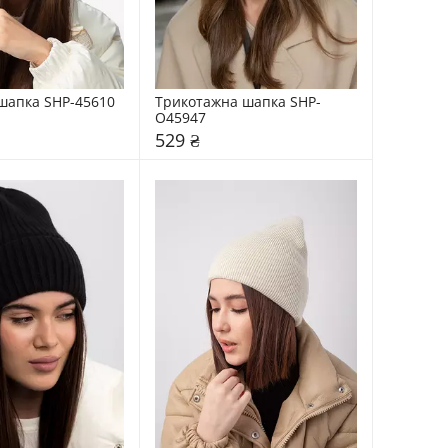
шапка SHP-45610
Трикотажна шапка SHP-
О45947
529 ₴