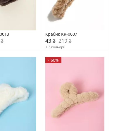
0013
Крабик KR-0007
 ₴
43 ₴
219 ₴
+ 3 кольори
-
60%