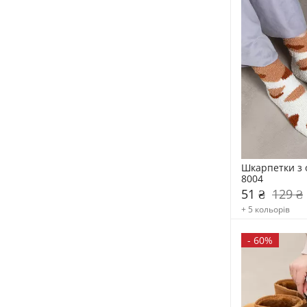
Шкарпетки з 
8004
51 ₴
129 ₴
+ 5 кольорів
-
60%