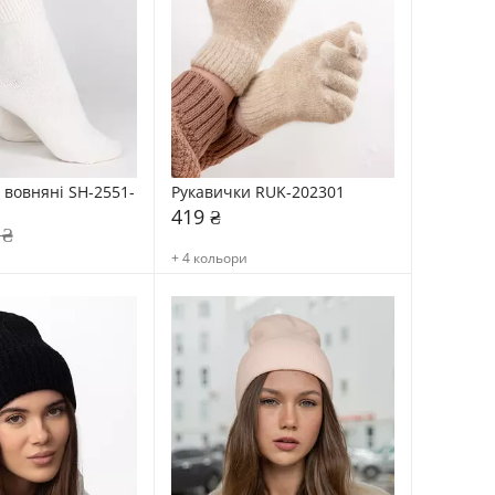
вовняні SH-2551-
Рукавички RUK-202301
419 ₴
 ₴
+ 4 кольори