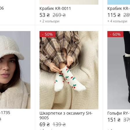
06
Крабик KR-0011
Крабик KR-
53 ₴
269 ₴
115 ₴
28
+ 2 кольори
+ 4 кольори
-
50%
-
60%
-1735
Шкарпетки з оксамиту SH-
Гольфи RY-
9005
₴
151 ₴
37
69 ₴
139 ₴