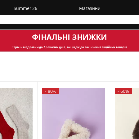
Summer'26
Магазини
ФІНАЛЬНІ ЗНИЖКИ
Термін відправки
до 7 робочих днів, акція діє до закінчення акційних товарів
-
80%
-
60%