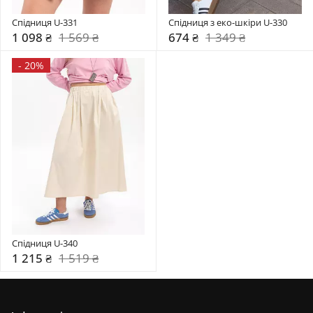
Спідниця U-331
Спідниця з еко-шкіри U-330
1 098 ₴
1 569 ₴
674 ₴
1 349 ₴
-
20%
Спідниця U-340
1 215 ₴
1 519 ₴