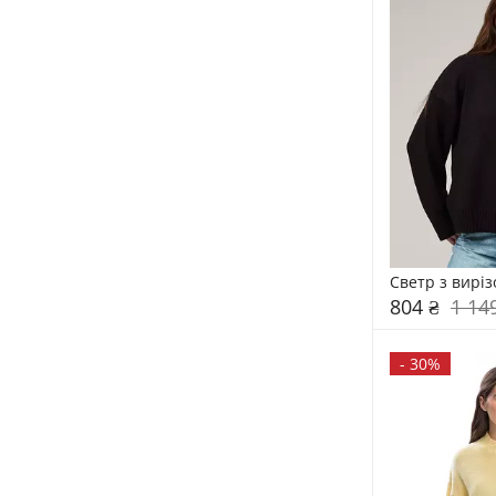
Светр з вирі
804 ₴
1 14
-
30%