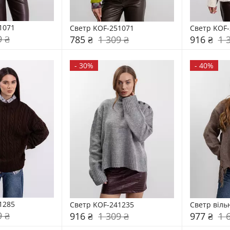
1071
Светр KOF-251071
Светр KOF-
9 ₴
785 ₴
1 309 ₴
916 ₴
1 
-
30%
-
40%
1285
Светр KOF-241235
Светр віль
9 ₴
916 ₴
1 309 ₴
977 ₴
1 