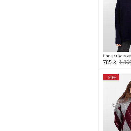
Светр прямий
785 ₴
1 30
-
50%