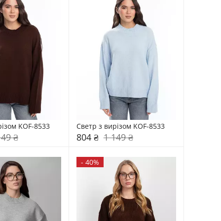
різом KOF-8533
Светр з вирізом KOF-8533
149 ₴
804 ₴
1 149 ₴
-
40%