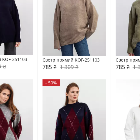
 KOF-251103
Светр прямий KOF-251103
Светр пря
9 ₴
785 ₴
1 309 ₴
785 ₴
1 
-
50%