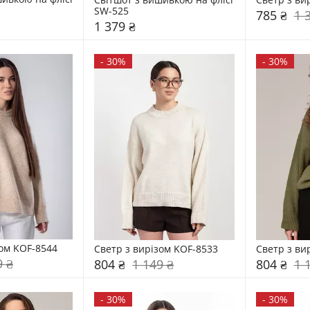
SW-525
785 ₴
1 
1 379 ₴
-
30%
-
30%
зом KOF-8544
Светр з вирізом KOF-8533
Светр з ви
9 ₴
804 ₴
1 149 ₴
804 ₴
1 
-
30%
-
30%