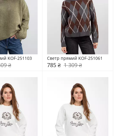
мий KOF-251103
Светр прямий KOF-251061
309 ₴
785 ₴
1 309 ₴