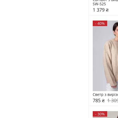
SW-525
1 379 ₴
-
40%
Светр з вирі
785 ₴
1 30
-
30%