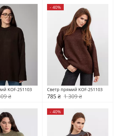
-
40%
мий KOF-251103
Светр прямий KOF-251103
309 ₴
785 ₴
1 309 ₴
-
40%