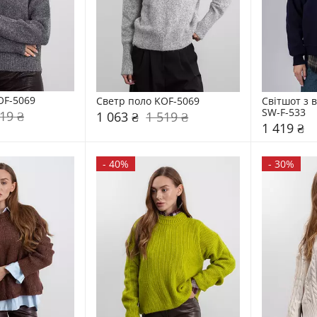
OF-5069
Светр поло KOF-5069
Світшот з 
SW-F-533
19 ₴
1 063 ₴
1 519 ₴
1 419 ₴
-
40%
-
30%