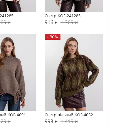
241285
Светр KOF-241285
309 ₴
916 ₴
1 309 ₴
-
30%
ний KOF-4691
Светр вільний KOF-4652
629 ₴
993 ₴
1 419 ₴