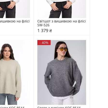
вишивкою на флісі 
Світшот з вишивкою на флісі 
SW-526
1 379 ₴
-
40%
різом KOF-8544
Светр з вирізом KOF-8544