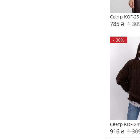
Светр KOF-25
785 ₴
1 30
-
30%
Светр KOF-24
916 ₴
1 30