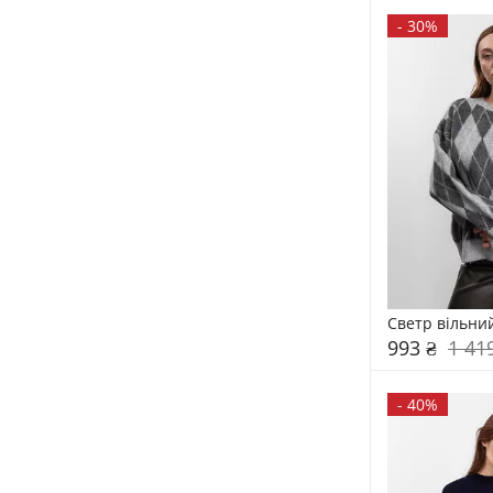
-
30%
Светр вільни
993 ₴
1 41
-
40%