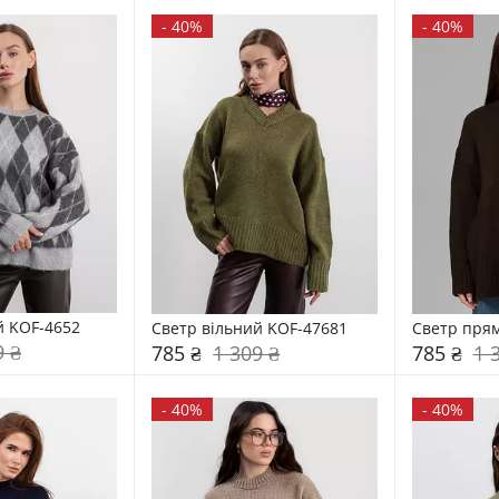
-
40%
-
40%
й KOF-4652
Светр вільний KOF-47681
Светр пря
9 ₴
785 ₴
1 309 ₴
785 ₴
1 
-
40%
-
40%