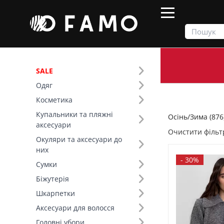
SALE
Одяг
Продукти
Осінь/Зима
Косметика
Купальники та пляжні
Осінь/Зима (876
Фільтр
аксесуари
Очистити фільт
Окуляри та аксесуари до
Ціна
них
-
30%
Сумки
SALE
Біжутерія
Шкарпетки
Сезон (6)
Аксесуари для волосся
Основний колір (16)
Головні убори