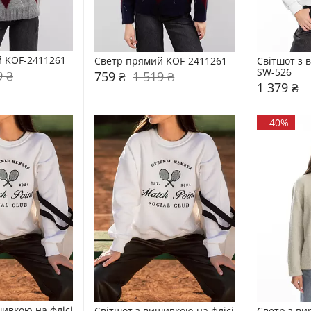
 KOF-2411261
Светр прямий KOF-2411261
Світшот з 
SW-526
9 ₴
759 ₴
1 519 ₴
1 379 ₴
-
40%
ивкою на флісі 
Світшот з вишивкою на флісі 
Светр з ви