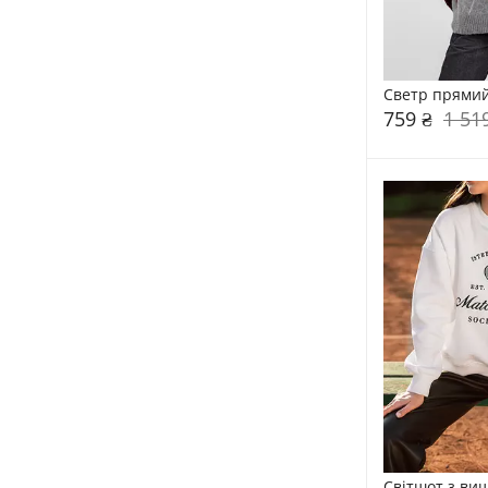
Светр прямий
759 ₴
1 51
Світшот з виш