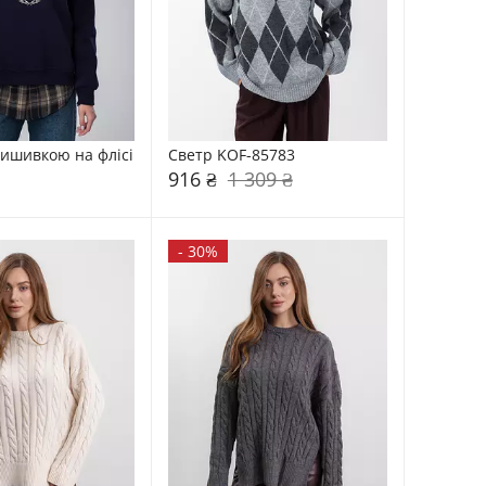
вишивкою на флісі 
Светр KOF-85783
916 ₴
1 309 ₴
-
30%