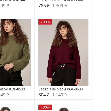
309 ₴
785 ₴
1 309 ₴
-
30%
різом KOF-8533
Светр з вирізом KOF-8533
149 ₴
804 ₴
1 149 ₴
-
30%