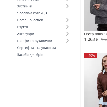
Хустинки
Розмір (27)
Чоловіча колекція
Home Collection
Колір (157)
Взуття
Склад (94)
Светр поло K
Аксесуари
1 063 ₴
1 5
Шарфи та рукавички
Розмір (23)
Сертифікат та упаковка
Засоби для брів
-
40%
Країна виробник (4)