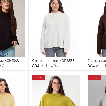
зом KOF-8533
Светр з вирізом KOF-8533
Светр з ви
9 ₴
804 ₴
1 149 ₴
804 ₴
1 
-
30%
-
30%