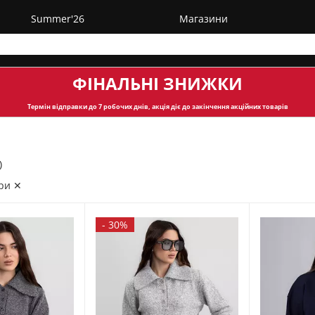
Summer'26
Магазини
ФІНАЛЬНІ ЗНИЖКИ
Термін відправки
до 7 робочих днів, акція діє до закінчення акційних товарів
)
ри ✕
-
30%