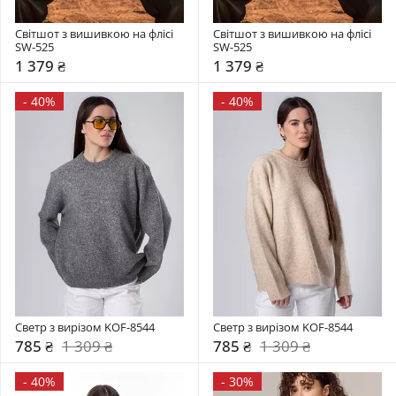
Світшот з вишивкою на флісі 
Світшот з вишивкою на флісі 
SW-525
SW-525
1 379 ₴
1 379 ₴
-
40%
-
40%
Светр з вирізом KOF-8544
Светр з вирізом KOF-8544
785 ₴
1 309 ₴
785 ₴
1 309 ₴
-
40%
-
30%