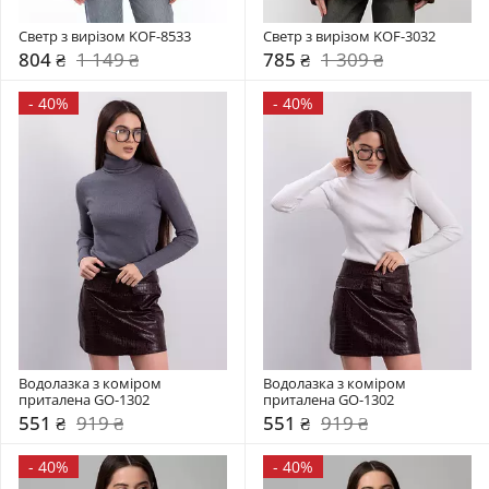
Светр з вирізом KOF-8533
Светр з вирізом KOF-3032
804 ₴
1 149 ₴
785 ₴
1 309 ₴
-
40%
-
40%
Водолазка з коміром  
Водолазка з коміром  
приталена GO-1302
приталена GO-1302
551 ₴
919 ₴
551 ₴
919 ₴
-
40%
-
40%