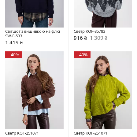
Світшот з вишивкою на флісі 
Светр KOF-85783
SW-F-533
916 ₴
1 309 ₴
1 419 ₴
-
40%
-
40%
Светр KOF-251071
Светр KOF-251071