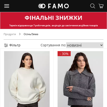
ФІНАЛЬНІ ЗНИЖКИ
Термін відправки
до 7 робочих днів, акція діє до закінчення акційних товарів
Продукти
Осінь/Зима
Фільтр
Сортування по:
-
30%