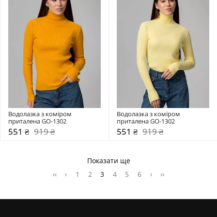
Водолазка з коміром  
Водолазка з коміром  
приталена GO-1302
приталена GO-1302
551 ₴
919 ₴
551 ₴
919 ₴
Показати ще
‹‹
‹
1
2
3
4
5
6
›
››