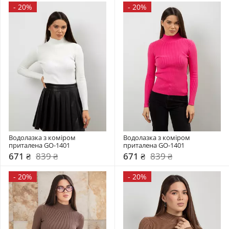
-
20%
-
20%
Водолазка з коміром  
Водолазка з коміром  
приталена GO-1401
приталена GO-1401
671 ₴
839 ₴
671 ₴
839 ₴
-
20%
-
20%