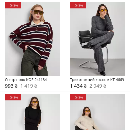
-
30%
-
30%
Светр поло KOF-241184
Трикотажний костюм KT-4669
993 ₴
1 419 ₴
1 434 ₴
2 049 ₴
-
30%
-
30%