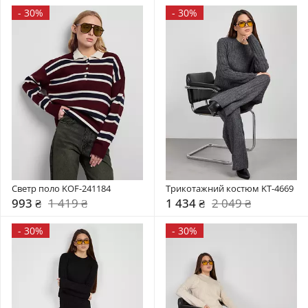
-
30%
-
30%
Светр поло KOF-241184
Трикотажний костюм KT-4669
993 ₴
1 419 ₴
1 434 ₴
2 049 ₴
-
30%
-
30%