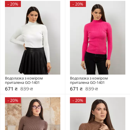
-
20%
-
20%
Водолазка з коміром  
Водолазка з коміром  
приталена GO-1401
приталена GO-1401
671 ₴
839 ₴
671 ₴
839 ₴
-
20%
-
20%