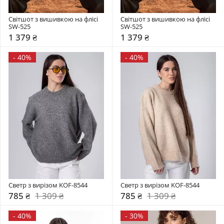
Світшот з вишивкою на флісі 
Світшот з вишивкою на флісі 
SW-525
SW-525
1 379 ₴
1 379 ₴
-
40%
-
40%
Светр з вирізом KOF-8544
Светр з вирізом KOF-8544
785 ₴
1 309 ₴
785 ₴
1 309 ₴
-
40%
-
30%