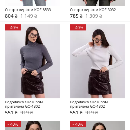
Светр з вирізом KOF-8533
Светр з вирізом KOF-3032
804 ₴
1 149 ₴
785 ₴
1 309 ₴
-
40%
-
40%
Водолазка з коміром  
Водолазка з коміром  
приталена GO-1302
приталена GO-1302
551 ₴
919 ₴
551 ₴
919 ₴
-
40%
-
40%