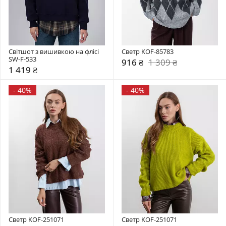
Світшот з вишивкою на флісі 
Светр KOF-85783
SW-F-533
916 ₴
1 309 ₴
1 419 ₴
-
40%
-
40%
Светр KOF-251071
Светр KOF-251071