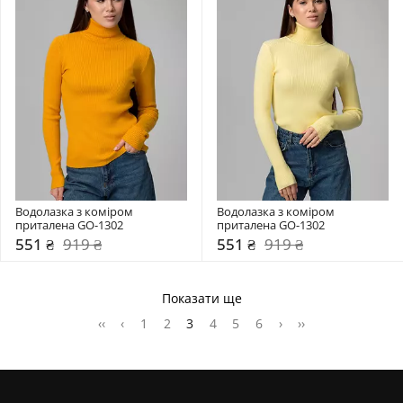
Водолазка з коміром  
Водолазка з коміром  
приталена GO-1302
приталена GO-1302
551 ₴
919 ₴
551 ₴
919 ₴
Показати ще
‹‹
‹
1
2
3
4
5
6
›
››