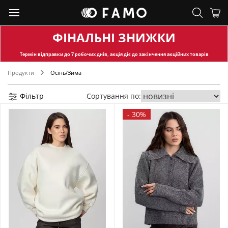
ФІНАЛЬНІ ЗНИЖКИ
Термін відправки
до 7 робочих днів, акція діє до закінчення акційних товарів
Продукти
Осінь/Зима
Фільтр
Сортування по:
-
30%