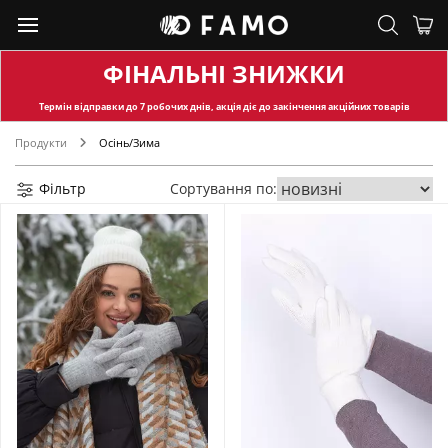
ФІНАЛЬНІ ЗНИЖКИ
Термін відправки
до 7 робочих днів, акція діє до закінчення акційних товарів
Продукти
Осінь/Зима
Фільтр
Сортування по: