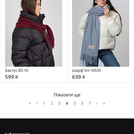
Бактус BS-10
Шарф SH-16535
599 ₴
639 ₴
Показати ще
‹‹
‹
1
2
3
4
5
6
7
›
››