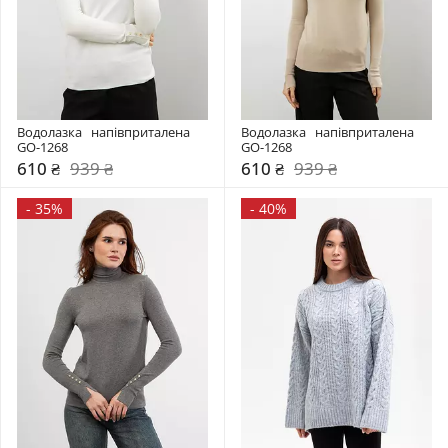
Водолазка   напівприталена 
Водолазка   напівприталена 
GO-1268
GO-1268
610 ₴
939 ₴
610 ₴
939 ₴
-
35%
-
40%