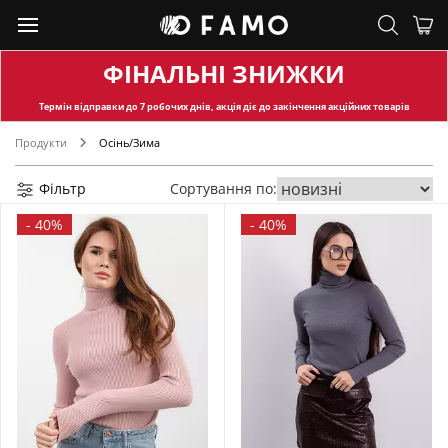
ФІНАЛЬНІ ЗНИЖКИ
Термін відправки
до 7 робочих днів, акція діє до закінчення акційних товарів
Продукти
Осінь/Зима
Фільтр
Сортування по:
-
40%
-
40%