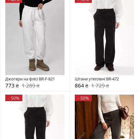
Джогери на флісі BR-F-821
Штани утеплені BR-472
773 ₴
1 289 ₴
864 ₴
1 729 ₴
-
50%
-
50%