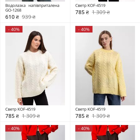
Водолазка   напівприталена 
Светр KOF-4519
GO-1268
785 ₴
1 309 ₴
610 ₴
939 ₴
-
40%
-
40%
Светр KOF-4519
Светр KOF-4519
785 ₴
1 309 ₴
785 ₴
1 309 ₴
-
40%
-
40%