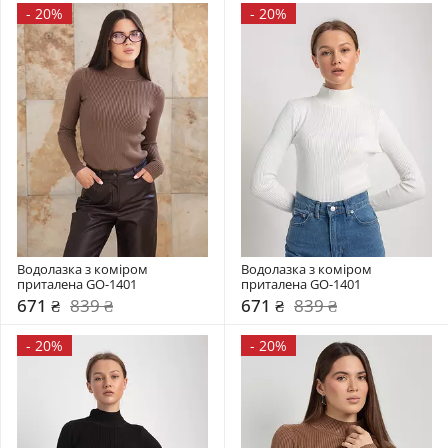
-
20%
-
20%
Водолазка з коміром  
Водолазка з коміром  
приталена GO-1401
приталена GO-1401
671 ₴
839 ₴
671 ₴
839 ₴
-
20%
-
20%