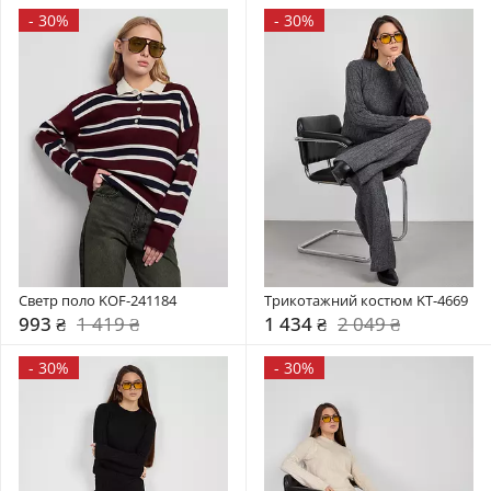
-
30%
-
30%
Светр поло KOF-241184
Трикотажний костюм KT-4669
993 ₴
1 419 ₴
1 434 ₴
2 049 ₴
-
30%
-
30%