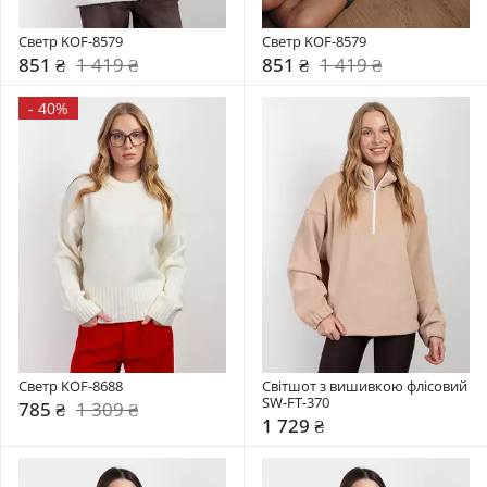
Светр KOF-8579
Светр KOF-8579
851 ₴
1 419 ₴
851 ₴
1 419 ₴
-
40%
Светр KOF-8688
Світшот з вишивкою флісовий 
SW-FT-370
785 ₴
1 309 ₴
1 729 ₴