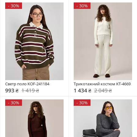
-
30%
-
30%
Светр поло KOF-241184
Трикотажний костюм KT-4669
993 ₴
1 419 ₴
1 434 ₴
2 049 ₴
-
30%
-
30%