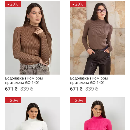
-
20%
-
20%
Водолазка з коміром  
Водолазка з коміром  
приталена GO-1401
приталена GO-1401
671 ₴
839 ₴
671 ₴
839 ₴
-
20%
-
20%