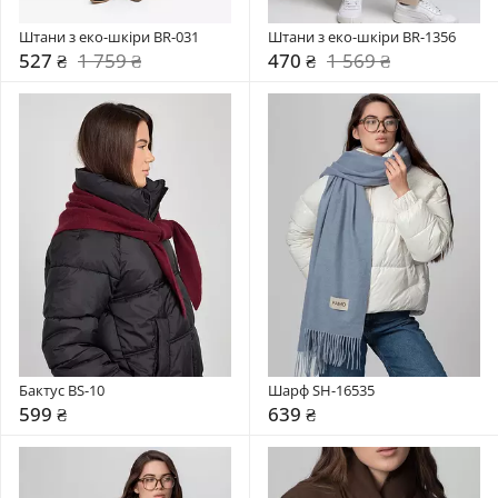
Штани з еко-шкіри BR-031
Штани з еко-шкіри BR-1356
527 ₴
1 759 ₴
470 ₴
1 569 ₴
Бактус BS-10
Шарф SH-16535
599 ₴
639 ₴