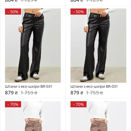
-
50%
-
50%
Штани з еко-шкіри BR-031
Штани з еко-шкіри BR-031
879 ₴
1 759 ₴
879 ₴
1 759 ₴
-
70%
-
70%