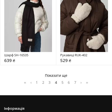
Шарф SH-16535
Рукавиці RUK-402
639 ₴
529 ₴
Показати ще
‹‹
‹
1
2
3
4
5
6
7
›
››
Інформація