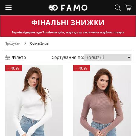
ФІНАЛЬНІ ЗНИЖКИ
Термін відправки
до 7 робочих днів, акція діє до закінчення акційних товарів
Продукти
Осінь/Зима
Фільтр
Сортування по:
-
40%
-
40%