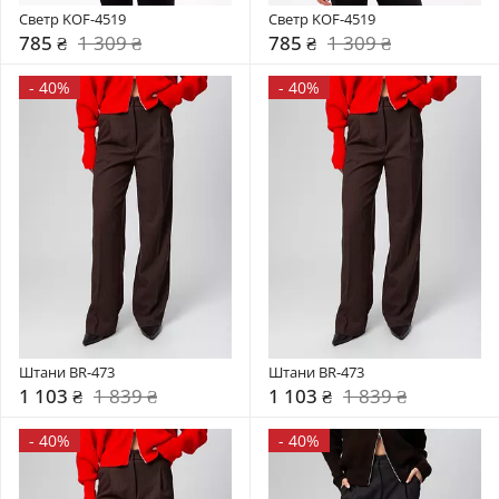
Светр KOF-4519
Светр KOF-4519
785 ₴
1 309 ₴
785 ₴
1 309 ₴
-
40%
-
40%
Штани BR-473
Штани BR-473
1 103 ₴
1 839 ₴
1 103 ₴
1 839 ₴
-
40%
-
40%