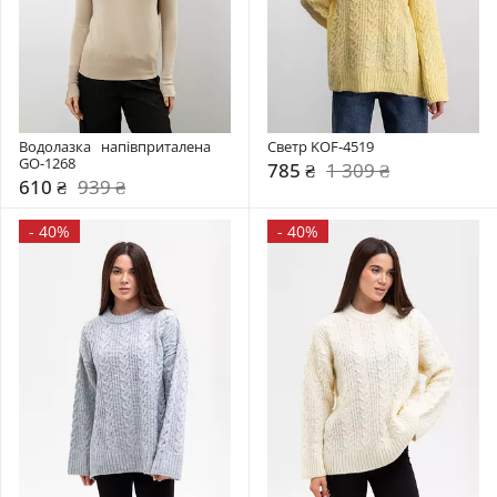
Водолазка   напівприталена 
Светр KOF-4519
GO-1268
785 ₴
1 309 ₴
610 ₴
939 ₴
-
40%
-
40%