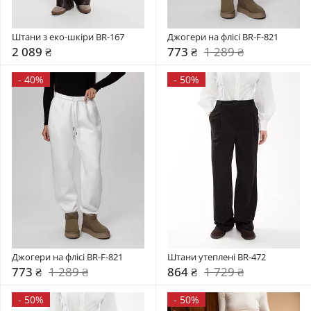
Штани з еко-шкіри BR-167
Джогери на флісі BR-F-821
2 089 ₴
773 ₴
1 289 ₴
-
40%
-
50%
Джогери на флісі BR-F-821
Штани утеплені BR-472
773 ₴
1 289 ₴
864 ₴
1 729 ₴
-
50%
-
50%