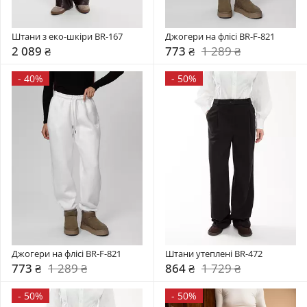
Штани з еко-шкіри BR-167
Джогери на флісі BR-F-821
2 089 ₴
773 ₴
1 289 ₴
-
40%
-
50%
Джогери на флісі BR-F-821
Штани утеплені BR-472
773 ₴
1 289 ₴
864 ₴
1 729 ₴
-
50%
-
50%