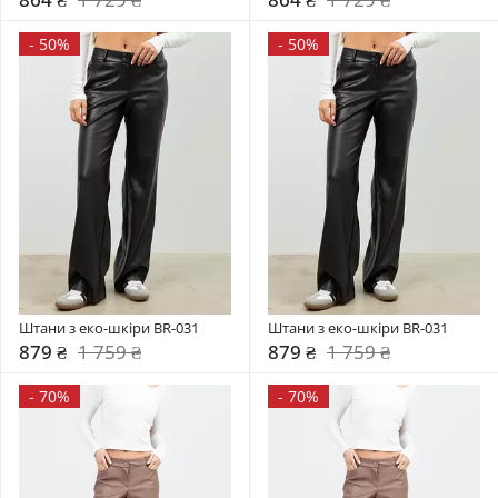
-
50%
-
50%
Штани з еко-шкіри BR-031
Штани з еко-шкіри BR-031
879 ₴
1 759 ₴
879 ₴
1 759 ₴
-
70%
-
70%