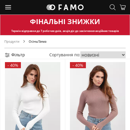
ФІНАЛЬНІ ЗНИЖКИ
Термін відправки
до 7 робочих днів, акція діє до закінчення акційних товарів
Продукти
Осінь/Зима
Фільтр
Сортування по:
-
40%
-
40%