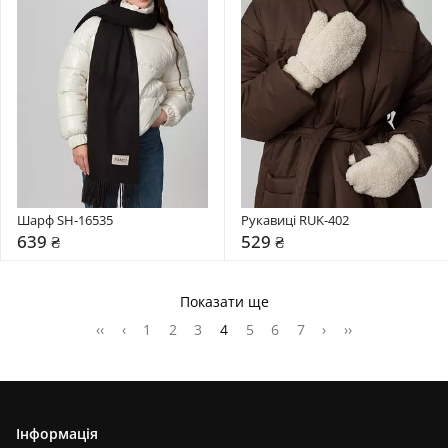
Шарф SH-16535
Рукавиці RUK-402
639 ₴
529 ₴
Показати ще
‹‹
‹
1
2
3
4
5
6
7
›
››
Інформація