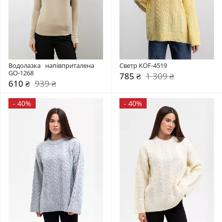
Водолазка   напівприталена 
Светр KOF-4519
GO-1268
785 ₴
1 309 ₴
610 ₴
939 ₴
-
40%
-
40%