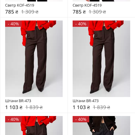
Светр KOF-4519
Светр KOF-4519
785 ₴
1 309 ₴
785 ₴
1 309 ₴
-
40%
-
40%
Штани BR-473
Штани BR-473
1 103 ₴
1 839 ₴
1 103 ₴
1 839 ₴
-
40%
-
40%