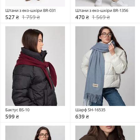
Штани з еко-шкіри BR-031
Штани з еко-шкіри BR-1356
527 ₴
1 759 ₴
470 ₴
1 569 ₴
Бактус BS-10
Шарф SH-16535
599 ₴
639 ₴