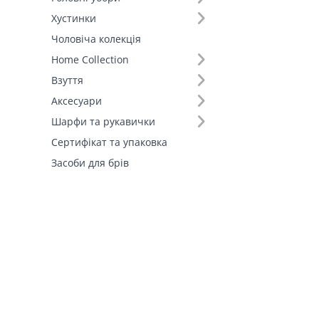
Хустинки
Розмір (27)
Чоловіча колекція
Home Collection
Колір (157)
Взуття
Склад (94)
Аксесуари
Шарфи та рукавички
Розмір (23)
Сертифікат та упаковка
Засоби для брів
Країна виробник (4)