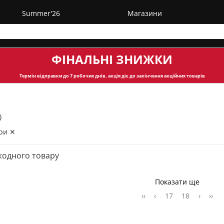
Summer'26
Магазини
ФІНАЛЬНІ ЗНИЖКИ
Термін відправки
до 7 робочих днів, акція діє до закінчення акційних товарів
)
ри ✕
жодного товару
Показати ще
‹‹
‹
17
18
›
››