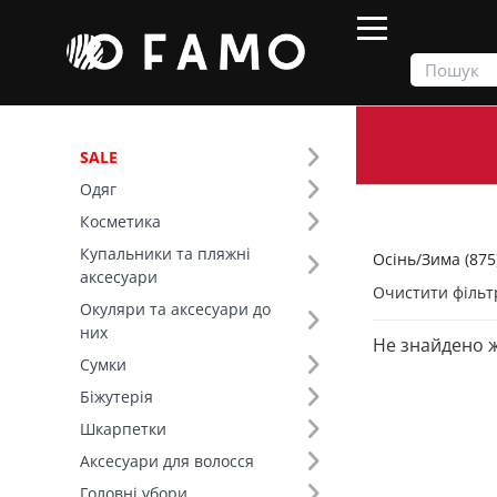
SALE
Одяг
Продукти
Осінь/Зима
Косметика
Купальники та пляжні
Осінь/Зима (875
Фільтр
аксесуари
Очистити фільт
Окуляри та аксесуари до
Ціна
них
Не знайдено 
Сумки
SALE
Біжутерія
Шкарпетки
Сезон (6)
Аксесуари для волосся
Основний колір (16)
Головні убори