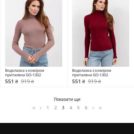
Водолазка з коміром  
Водолазка з коміром  
приталена GO-1302
приталена GO-1302
551 ₴
919 ₴
551 ₴
919 ₴
Показати ще
‹‹
‹
1
2
3
4
5
6
›
››