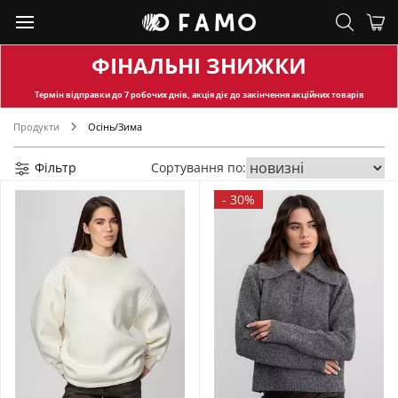
ФІНАЛЬНІ ЗНИЖКИ
Термін відправки
до 7 робочих днів, акція діє до закінчення акційних товарів
Продукти
Осінь/Зима
Фільтр
Сортування по:
-
30%