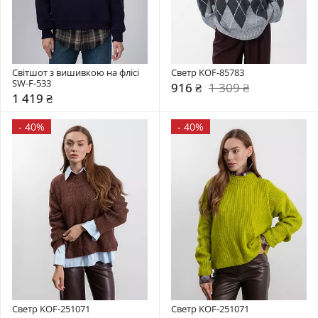
Світшот з вишивкою на флісі 
Светр KOF-85783
SW-F-533
916 ₴
1 309 ₴
1 419 ₴
-
40%
-
40%
Светр KOF-251071
Светр KOF-251071