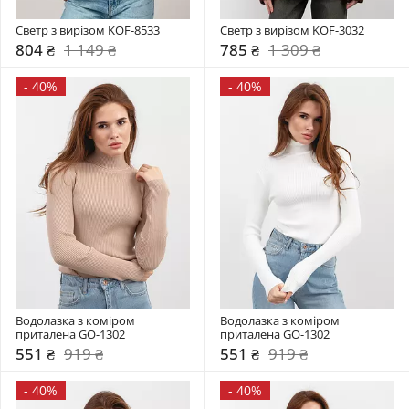
Светр з вирізом KOF-8533
Светр з вирізом KOF-3032
804 ₴
1 149 ₴
785 ₴
1 309 ₴
-
40%
-
40%
Водолазка з коміром  
Водолазка з коміром  
приталена GO-1302
приталена GO-1302
551 ₴
919 ₴
551 ₴
919 ₴
-
40%
-
40%