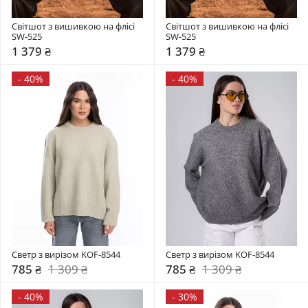
Світшот з вишивкою на флісі 
Світшот з вишивкою на флісі 
SW-525
SW-525
1 379 ₴
1 379 ₴
-
40%
-
40%
Светр з вирізом KOF-8544
Светр з вирізом KOF-8544
785 ₴
1 309 ₴
785 ₴
1 309 ₴
-
40%
-
30%