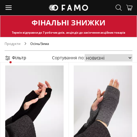
ФІНАЛЬНІ ЗНИЖКИ
Термін відправки
до 7 робочих днів, акція діє до закінчення акційних товарів
Продукти
Осінь/Зима
Фільтр
Сортування по: