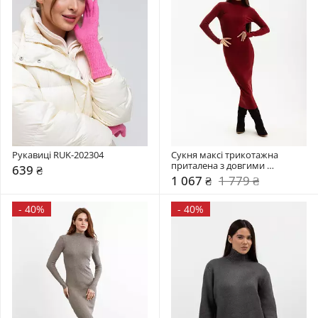
Рукавиці RUK-202304
Сукня максі трикотажна 
приталена з довгими 
639 ₴
рукавами PLA-231035
1 067 ₴
1 779 ₴
-
40%
-
40%