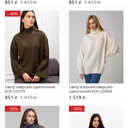
851 ₴
1 419 ₴
851 ₴
1 419 ₴
-
40%
Светр оверсайз однотонний 
Светр в'язаний оверсайз 
KOF-231079
однотонний KOF-223009
851 ₴
1 419 ₴
1 519 ₴
-
50%
-
50%