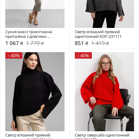
Сукня максі трикотажна 
Светр в'язаний прямий 
приталена з довгими 
однотонний KOF-231111
рукавами PLA-231035
1 067 ₴
1 779 ₴
851 ₴
1 419 ₴
-
40%
-
40%
Светр в'язаний прямий 
Светр оверсайз однотонний 