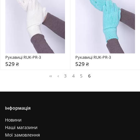
Рукавиці RUK-PR-3
Рукавиці RUK-PR-3
529 ₴
529 ₴
‹‹
‹
3
4
5
6
Інформація
Новини
Наші магазини
Мої замовлення