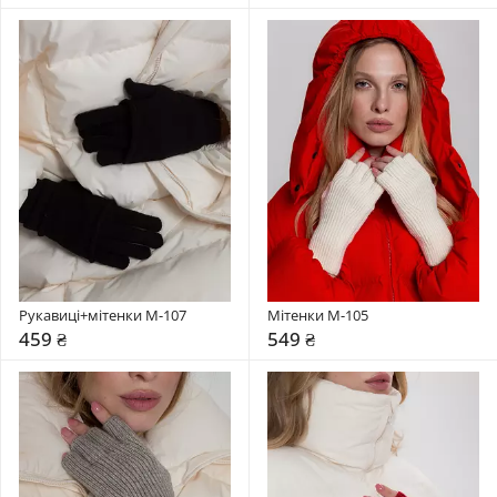
Рукавиці+мітенки М-107
Мітенки M-105
459 ₴
549 ₴