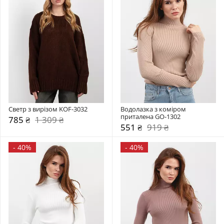
Светр з вирізом KOF-3032
Водолазка з коміром  
приталена GO-1302
785 ₴
1 309 ₴
551 ₴
919 ₴
-
40%
-
40%