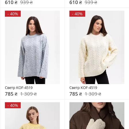
610 ₴
939 ₴
610 ₴
939 ₴
-
40%
-
40%
Светр KOF-4519
Светр KOF-4519
785 ₴
1 309 ₴
785 ₴
1 309 ₴
-
40%