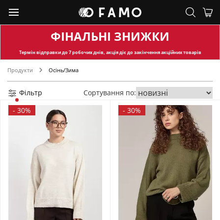
ФІНАЛЬНІ ЗНИЖКИ
Термін відправки
до 7 робочих днів, акція діє до закінчення акційних товарів
Продукти
Осінь/Зима
Фільтр
Сортування по:
-
30%
-
30%