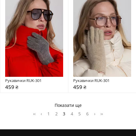
Рукавички RUK-301
Рукавички RUK-301
459 ₴
459 ₴
Показати ще
‹‹
‹
1
2
3
4
5
6
›
››