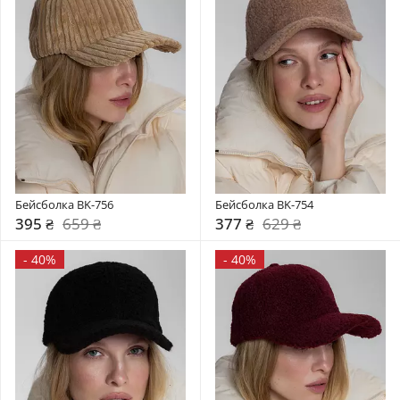
Бейсболка BK-756
Бейсболка BK-754
395 ₴
659 ₴
377 ₴
629 ₴
-
40%
-
40%