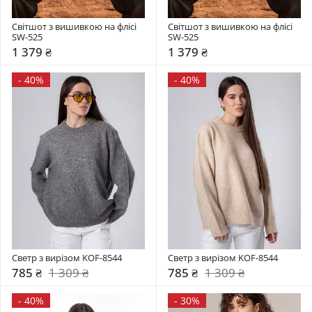
Світшот з вишивкою на флісі 
Світшот з вишивкою на флісі 
SW-525
SW-525
1 379 ₴
1 379 ₴
-
40%
-
40%
Светр з вирізом KOF-8544
Светр з вирізом KOF-8544
785 ₴
1 309 ₴
785 ₴
1 309 ₴
-
40%
-
30%