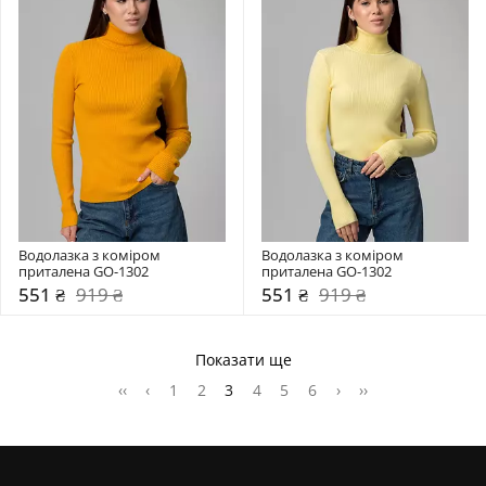
Водолазка з коміром  
Водолазка з коміром  
приталена GO-1302
приталена GO-1302
551 ₴
919 ₴
551 ₴
919 ₴
Показати ще
‹‹
‹
1
2
3
4
5
6
›
››