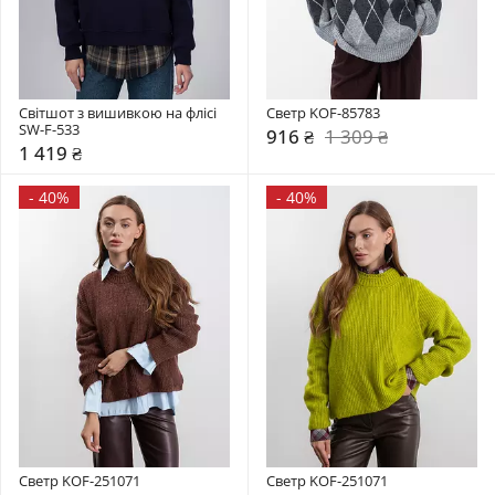
Світшот з вишивкою на флісі 
Светр KOF-85783
SW-F-533
916 ₴
1 309 ₴
1 419 ₴
-
40%
-
40%
Светр KOF-251071
Светр KOF-251071