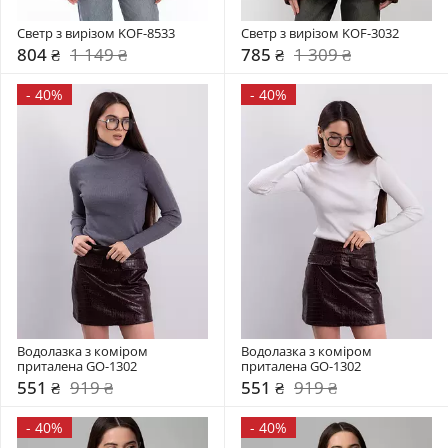
Светр з вирізом KOF-8533
Светр з вирізом KOF-3032
804 ₴
1 149 ₴
785 ₴
1 309 ₴
-
40%
-
40%
Водолазка з коміром  
Водолазка з коміром  
приталена GO-1302
приталена GO-1302
551 ₴
919 ₴
551 ₴
919 ₴
-
40%
-
40%