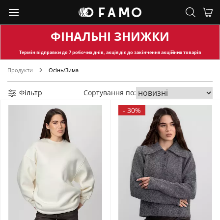
ФІНАЛЬНІ ЗНИЖКИ
Термін відправки
до 7 робочих днів, акція діє до закінчення акційних товарів
Продукти
Осінь/Зима
Фільтр
Сортування по:
-
30%