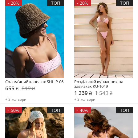
-
20%
ТОП
-
20%
ТОП
Солом'яний капелюх SHL-P-06
Роздільний купальник на 
зав'язках KU-1049
655 ₴
819 ₴
1 239 ₴
1 549 ₴
+ 3 кольори
+ 3 кольори
-
50%
ТОП
-
40%
ТОП