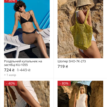
-
50%
Роздільний купальник на 
Шопер SHO-7К-273
застібці KU-1055
719 ₴
724 ₴
1 449 ₴
+ 1 колір
-
40%
-
80%