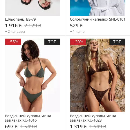
Шльопанці BS-79
Солом'яний капелюх SHL-0101
1 916 ₴
2 129 ₴
529 ₴
+ 2 кольори
+ 1 колір
-
55%
ТОП
-
20%
ТОП
Роздільний купальник на 
Роздільний купальник на 
зав'язках KU-1016
зав'язках KU-1023
697 ₴
1 549 ₴
1 319 ₴
1 649 ₴