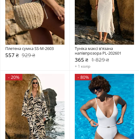
Плетена сумка SS-M-2603
Туніка максі в'язана 
напівпрозора PL-202601
557 ₴
929 ₴
365 ₴
1 829 ₴
+ 1 колір
-
20%
-
80%