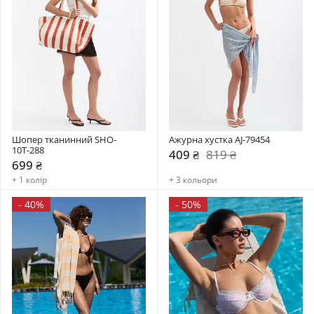
Шопер тканинний SHO-
Ажурна хустка AJ-79454
10Т-288
409 ₴
819 ₴
699 ₴
+ 1 колір
+ 3 кольори
-
40%
-
50%