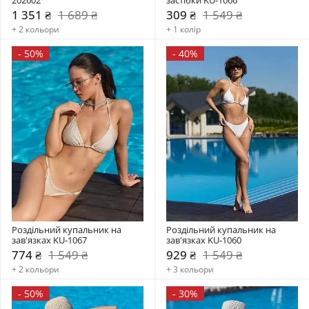
1 351 ₴
1 689 ₴
309 ₴
1 549 ₴
+ 2 кольори
+ 1 колір
-
50%
-
40%
Роздільний купальник на 
Роздільний купальник на 
зав'язках KU-1067
зав'язках KU-1060
774 ₴
1 549 ₴
929 ₴
1 549 ₴
+ 2 кольори
+ 3 кольори
-
50%
-
30%