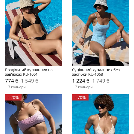
Роздільний купальник на 
Суцільний купальник без 
зав'язках KU-1061
застібки KU-1068
774 ₴
1 549 ₴
1 224 ₴
1 749 ₴
+ 3 кольори
+ 2 кольори
-
20%
-
70%