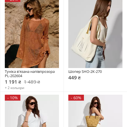
Туніка в'язана напівпрозора 
Шопер SHO-2К-270
PL-202604
449 ₴
1 191 ₴
1 489 ₴
+ 2 кольори
-
10%
-
60%