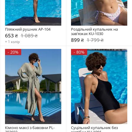
Пляжний рушник AP-104
Роздільний купальник на 
зав'язках KU-1030
653 ₴
1 089 ₴
899 ₴
1 799 ₴
+ 1 колір
-
20%
-
80%
Кімоно максі з бавовни PL-
Суцільний купальник без 
202602
застібки KU-1066