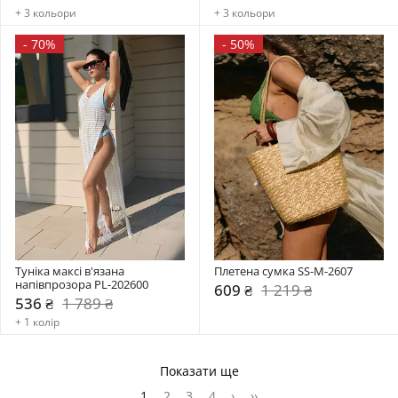
+ 3 кольори
+ 3 кольори
-
70%
-
50%
Туніка максі в'язана 
Плетена сумка SS-M-2607
напівпрозора PL-202600
609 ₴
1 219 ₴
536 ₴
1 789 ₴
+ 1 колір
Показати ще
1
2
3
4
›
››