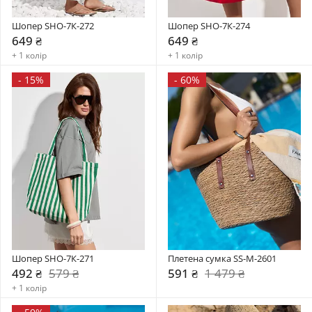
Шопер SHO-7К-272
Шопер SHO-7К-274
649 ₴
649 ₴
+ 1 колір
+ 1 колір
-
15%
-
60%
Шопер SHO-7К-271
Плетена сумка SS-M-2601
492 ₴
579 ₴
591 ₴
1 479 ₴
+ 1 колір