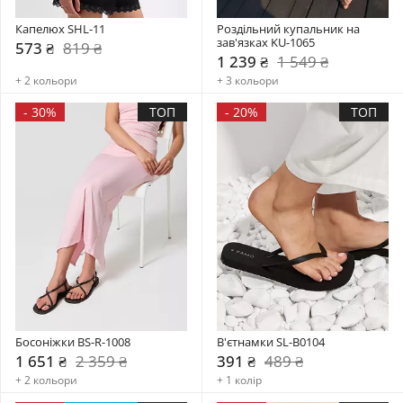
Капелюх SHL-11
Роздільний купальник на 
зав'язках KU-1065
573 ₴
819 ₴
1 239 ₴
1 549 ₴
+ 2 кольори
+ 3 кольори
-
30%
ТОП
-
20%
ТОП
Босоніжки BS-R-1008
В'єтнамки SL-B0104
1 651 ₴
2 359 ₴
391 ₴
489 ₴
+ 2 кольори
+ 1 колір