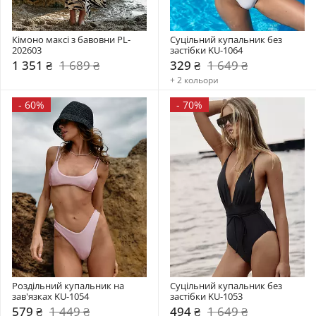
Кімоно максі з бавовни PL-
Суцільний купальник без 
202603
застібки KU-1064
1 351 ₴
1 689 ₴
329 ₴
1 649 ₴
+ 2 кольори
-
60%
-
70%
Роздільний купальник на 
Суцільний купальник без 
зав'язках KU-1054
застібки KU-1053
579 ₴
1 449 ₴
494 ₴
1 649 ₴