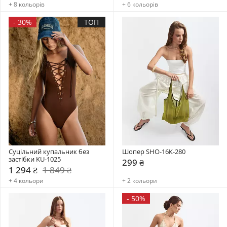
+ 8 кольорів
+ 6 кольорів
-
30%
ТОП
Суцільний купальник без 
Шопер SHO-16К-280
застібки KU-1025
299 ₴
1 294 ₴
1 849 ₴
+ 4 кольори
+ 2 кольори
-
50%