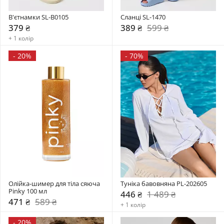
В'єтнамки SL-B0105
Сланці SL-1470
379 ₴
389 ₴
599 ₴
+ 1 колір
-
20%
-
70%
Олійка-шимер для тіла сяюча 
Туніка бавовняна PL-202605
Pinky 100 мл 
446 ₴
1 489 ₴
471 ₴
589 ₴
+ 1 колір
-
20%