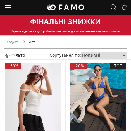
ФІНАЛЬНІ ЗНИЖКИ
Термін відправки
до 7 робочих днів, акція діє до закінчення акційних товарів
Продукти
Літо
Фільтр
Сортування по:
-
30%
-
20%
ТОП