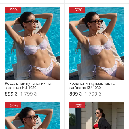
-
50%
-
50%
Роздільний купальник на 
Роздільний купальник на 
зав'язках KU-1030
зав'язках KU-1030
899 ₴
1 799 ₴
899 ₴
1 799 ₴
-
50%
-
20%