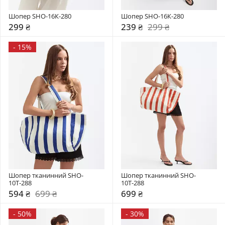
Шопер SHO-16К-280
Шопер SHO-16К-280
299 ₴
239 ₴
299 ₴
-
15%
Шопер тканинний SHO-
Шопер тканинний SHO-
10Т-288
10Т-288
594 ₴
699 ₴
699 ₴
-
50%
-
30%