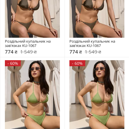
Роздільний купальник на 
Роздільний купальник на 
зав'язках KU-1067
зав'язках KU-1067
774 ₴
1 549 ₴
774 ₴
1 549 ₴
-
60%
-
60%