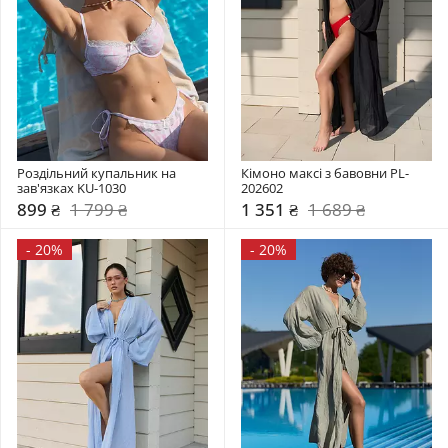
Роздільний купальник на 
Кімоно максі з бавовни PL-
зав'язках KU-1030
202602
899 ₴
1 799 ₴
1 351 ₴
1 689 ₴
-
20%
-
20%