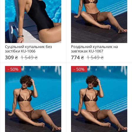
Суцільний купальник без 
Роздільний купальник на 
застібки KU-1066
зав'язках KU-1067
309 ₴
1 549 ₴
774 ₴
1 549 ₴
-
50%
-
50%