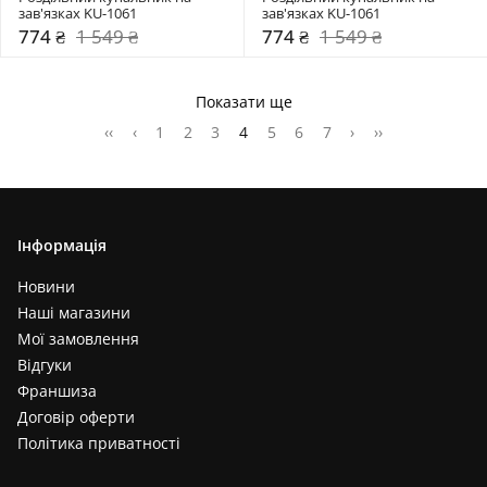
зав'язках KU-1061
зав'язках KU-1061
774 ₴
1 549 ₴
774 ₴
1 549 ₴
Показати ще
‹‹
‹
1
2
3
4
5
6
7
›
››
Інформація
Новини
Наші магазини
Мої замовлення
Відгуки
Франшиза
Договір оферти
Політика приватності