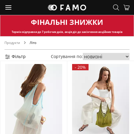
ФІНАЛЬНІ ЗНИЖКИ
Термін відправки
до 7 робочих днів, акція діє до закінчення акційних товарів
Продукти
Літо
Фільтр
Сортування по:
-
20%