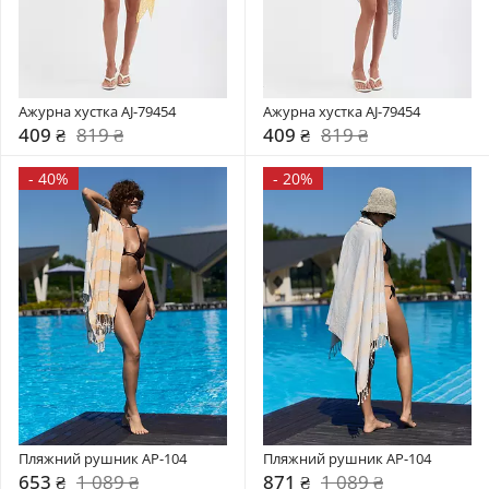
Ажурна хустка AJ-79454
Ажурна хустка AJ-79454
409 ₴
819 ₴
409 ₴
819 ₴
-
40%
-
20%
Пляжний рушник AP-104
Пляжний рушник AP-104
653 ₴
1 089 ₴
871 ₴
1 089 ₴