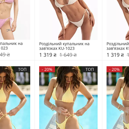
пальник на 
Роздільний купальник на 
Роздільний
1023
зав'язках KU-1023
зав'язках 
49 ₴
1 319 ₴
1 649 ₴
1 319 ₴
ТОП
-
20%
ТОП
-
20%