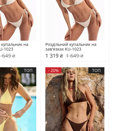
 купальник на 
Роздільний купальник на 
KU-1023
зав'язках KU-1023
1 649 ₴
1 319 ₴
1 649 ₴
ТОП
-
20%
ТОП