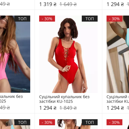
49 ₴
1 319 ₴
1 649 ₴
1 294 ₴
ТОП
-
30%
ТОП
-
30%
альник без 
Суцільний купальник без 
Суцільний 
025
застібки KU-1025
застібки K
49 ₴
1 294 ₴
1 849 ₴
1 294 ₴
ТОП
-
30%
ТОП
-
30%