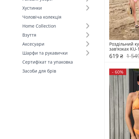
Хустинки
Розмір (20)
Чоловіча колекція
Home Collection
Основний колір (15)
Взуття
Склад (40)
Роздільний ку
Аксесуари
зав'язках KU-
Шарфи та рукавички
619 ₴
1 54
Країна виробник (4)
Сертифікат та упаковка
Засоби для брів
-
60%
Форма полів (2)