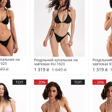
пальник на 
Роздільний купальник на 
Роздільний
1023
зав'язках KU-1023
зав'язках 
49 ₴
1 319 ₴
1 649 ₴
1 319 ₴
ТОП
-
20%
ТОП
-
20%