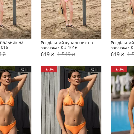
пальник на 
Роздільний купальник на 
Роздільний
1016
зав'язках KU-1016
зав'язках 
9 ₴
619 ₴
1 549 ₴
619 ₴
1 
ТОП
-
60%
ТОП
-
60%