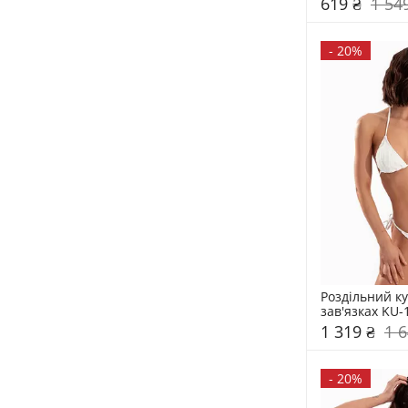
619 ₴
1 54
-
20%
Роздільний ку
зав'язках KU-
1 319 ₴
1 6
-
20%