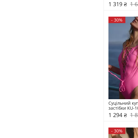
1 319 ₴
1 6
-
30%
Суцільний куп
застібки KU-1
1 294 ₴
1 8
-
30%