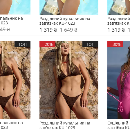
пальник на 
Роздільний купальник на 
Роздільний
1023
зав'язках KU-1023
зав'язках 
49 ₴
1 319 ₴
1 649 ₴
1 319 ₴
ТОП
-
20%
ТОП
-
30%
пальник на 
Роздільний купальник на 
Суцільний 
1023
зав'язках KU-1023
застібки K