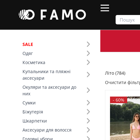
SALE
Одяг
Продукти
Літо
Косметика
Купальники та пляжні
Літо (784)
Фільтр
аксесуари
Очистити фільт
Окуляри та аксесуари до
Ціна
них
-
60%
Сумки
SALE
Біжутерія
Шкарпетки
Сезон (5)
Аксесуари для волосся
Колір (100)
Головні убори