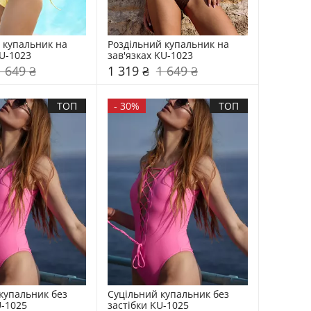
 купальник на 
Роздільний купальник на 
KU-1023
зав'язках KU-1023
1 649 ₴
1 319 ₴
1 649 ₴
ТОП
-
30%
ТОП
купальник без 
Суцільний купальник без 
U-1025
застібки KU-1025