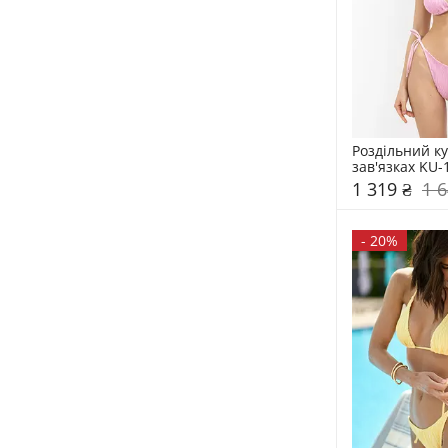
Роздільний ку
зав'язках KU-
1 319 ₴
1 6
-
20%