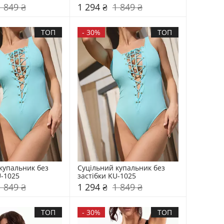
1 849 ₴
1 294 ₴
1 849 ₴
ТОП
-
30%
ТОП
купальник без 
Суцільний купальник без 
U-1025
застібки KU-1025
1 849 ₴
1 294 ₴
1 849 ₴
ТОП
-
30%
ТОП