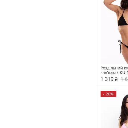
Роздільний ку
зав'язках KU-
1 319 ₴
1 6
-
20%