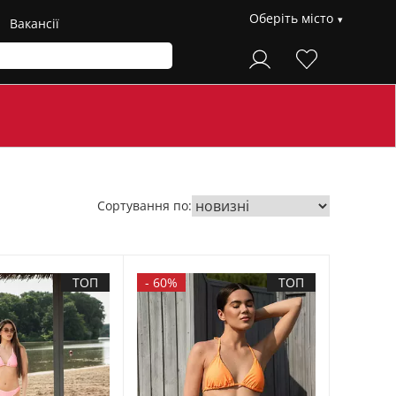
Оберіть місто
Вакансії
Сортування по:
ТОП
-
60%
ТОП