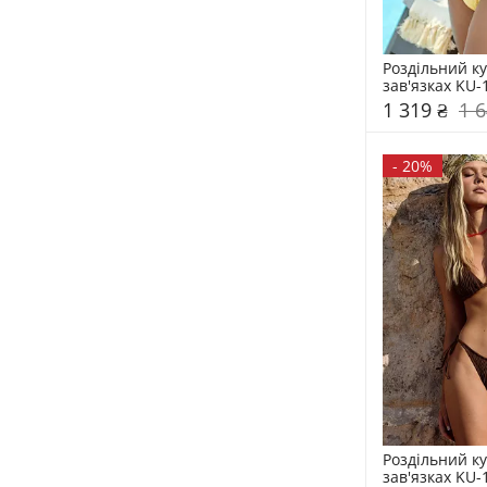
Роздільний ку
зав'язках KU-
1 319 ₴
1 6
-
20%
Роздільний ку
зав'язках KU-