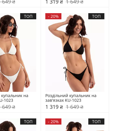
1 649 ₴
1 319 ₴
1 649 ₴
ТОП
-
20%
ТОП
 купальник на 
Роздільний купальник на 
KU-1023
зав'язках KU-1023
1 649 ₴
1 319 ₴
1 649 ₴
ТОП
-
20%
ТОП