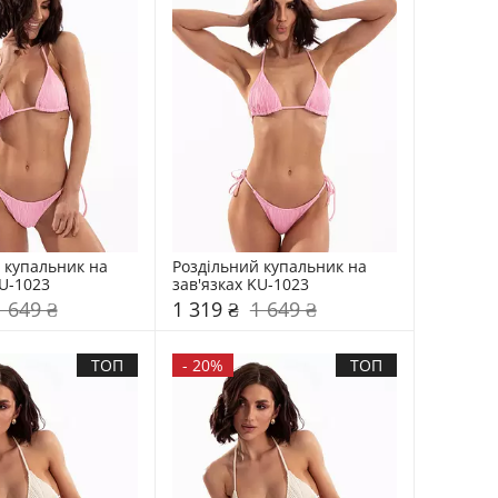
 купальник на 
Роздільний купальник на 
KU-1023
зав'язках KU-1023
1 649 ₴
1 319 ₴
1 649 ₴
ТОП
-
20%
ТОП