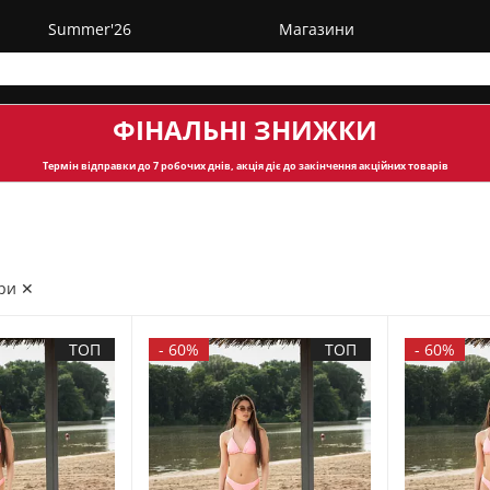
Summer'26
Магазини
ФІНАЛЬНІ ЗНИЖКИ
Термін відправки
до 7 робочих днів, акція діє до закінчення акційних товарів
ри ✕
ТОП
-
60%
ТОП
-
60%