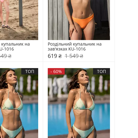
 купальник на 
Роздільний купальник на 
KU-1016
зав'язках KU-1016
549 ₴
619 ₴
1 549 ₴
ТОП
-
60%
ТОП