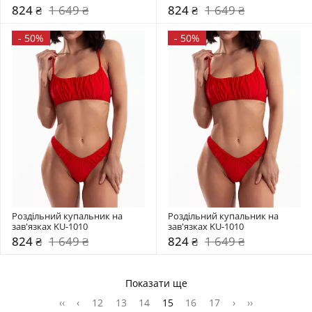
824 ₴
1 649 ₴
824 ₴
1 649 ₴
-
50%
-
50%
Роздільний купальник на 
Роздільний купальник на 
зав'язках KU-1010
зав'язках KU-1010
824 ₴
1 649 ₴
824 ₴
1 649 ₴
Показати ще
‹‹
‹
12
13
14
15
16
17
›
››