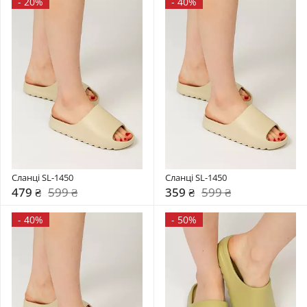
-
20%
-
40%
Сланці SL-1450
Сланці SL-1450
479 ₴
599 ₴
359 ₴
599 ₴
-
40%
-
50%