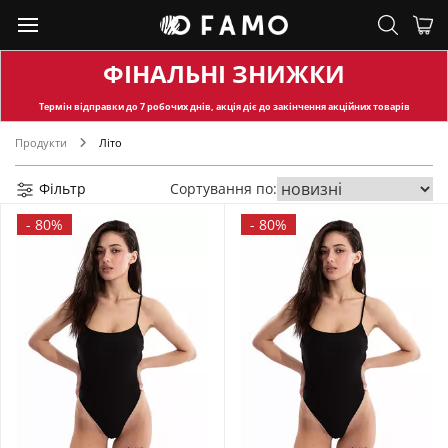
ФІНАЛЬНІ ЗНИЖКИ
Термін відправки
до 7 робочих днів, акція діє до закінчення акційних товарів
Продукти
Літо
Фільтр
Сортування по:
-
80%
-
80%