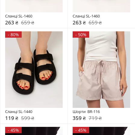
Сланці SL-1460
Сланці SL-1460
263 ₴
659 ₴
263 ₴
659 ₴
-
80%
-
50%
Сланці SL-1440
Шорти  BR-116
119 ₴
599 ₴
359 ₴
719 ₴
-
45%
-
45%