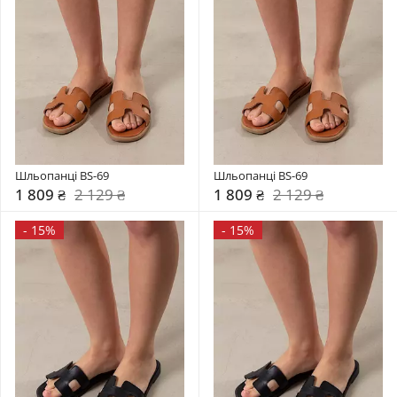
Шльопанці BS-69
Шльопанці BS-69
1 809 ₴
2 129 ₴
1 809 ₴
2 129 ₴
-
15%
-
15%