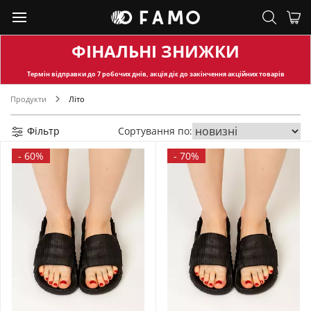
ФІНАЛЬНІ ЗНИЖКИ
Термін відправки
до 7 робочих днів, акція діє до закінчення акційних товарів
Продукти
Літо
Фільтр
Сортування по:
-
60%
-
70%