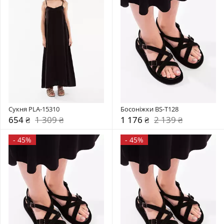
Сукня PLA-15310
Босоніжки BS-T128
654 ₴
1 309 ₴
1 176 ₴
2 139 ₴
-
45%
-
45%