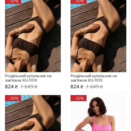
-
50%
-
50%
Роздільний купальник на 
Роздільний купальник на 
зав'язках KU-1010
зав'язках KU-1010
824 ₴
1 649 ₴
824 ₴
1 649 ₴
-
50%
-
50%