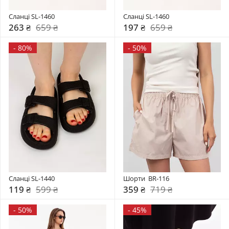
Сланці SL-1460
Сланці SL-1460
263 ₴
659 ₴
197 ₴
659 ₴
-
80%
-
50%
Сланці SL-1440
Шорти  BR-116
119 ₴
599 ₴
359 ₴
719 ₴
-
50%
-
45%