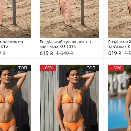
пальник на 
Роздільний купальник на 
Роздільний
1016
зав'язках KU-1016
зав'язках 
9 ₴
619 ₴
1 549 ₴
619 ₴
1 
ТОП
-
60%
ТОП
-
60%