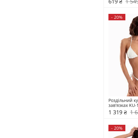
619 ₴
1 54
-
20%
Роздільний ку
зав'язках KU-
1 319 ₴
1 6
-
20%