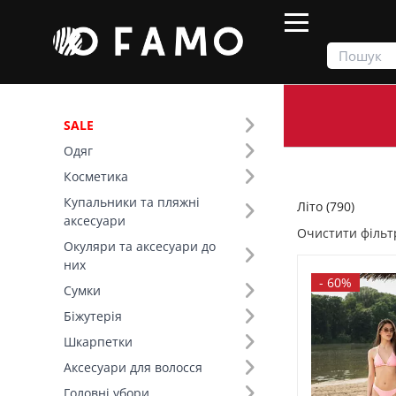
SALE
Одяг
Продукти
Літо
Косметика
Купальники та пляжні
Літо (790)
Фільтр
аксесуари
Очистити фільт
Окуляри та аксесуари до
Ціна
них
-
60%
Сумки
SALE
Біжутерія
Шкарпетки
Сезон (5)
Аксесуари для волосся
Колір (101)
Головні убори