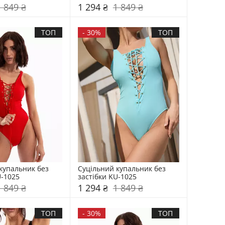
1 849 ₴
1 294 ₴
1 849 ₴
ТОП
-
30%
ТОП
купальник без 
Суцільний купальник без 
U-1025
застібки KU-1025
1 849 ₴
1 294 ₴
1 849 ₴
ТОП
-
30%
ТОП