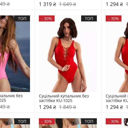
49 ₴
1 319 ₴
1 649 ₴
1 294 ₴
ТОП
-
30%
ТОП
-
30%
альник без 
Суцільний купальник без 
Суцільний 
025
застібки KU-1025
застібки K
49 ₴
1 294 ₴
1 849 ₴
1 294 ₴
ТОП
-
30%
ТОП
-
30%