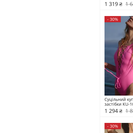
1 319 ₴
1 6
-
30%
Суцільний куп
застібки KU-1
1 294 ₴
1 8
-
30%