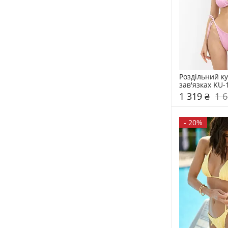
Роздільний ку
зав'язках KU-
1 319 ₴
1 6
-
20%