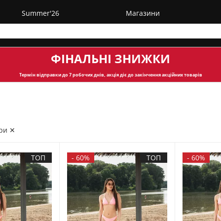
Summer'26
Магазини
ФІНАЛЬНІ ЗНИЖКИ
Термін відправки
до 7 робочих днів, акція діє до закінчення акційних товарів
ри ✕
ТОП
-
60%
ТОП
-
60%