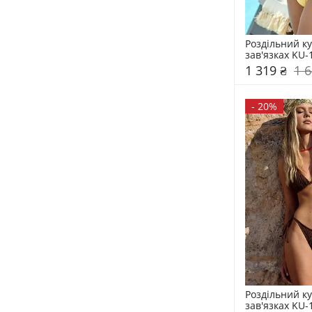
Роздільний ку
зав'язках KU-
1 319 ₴
1 6
-
20%
Роздільний ку
зав'язках KU-