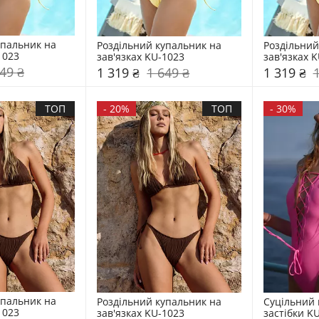
пальник на 
Роздільний купальник на 
Роздільний
1023
зав'язках KU-1023
зав'язках 
49 ₴
1 319 ₴
1 649 ₴
1 319 ₴
ТОП
-
20%
ТОП
-
30%
пальник на 
Роздільний купальник на 
Суцільний 
1023
зав'язках KU-1023
застібки K