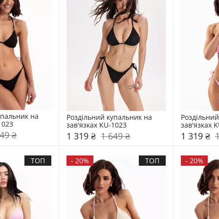
пальник на 
Роздільний купальник на 
Роздільний
1023
зав'язках KU-1023
зав'язках 
49 ₴
1 319 ₴
1 649 ₴
1 319 ₴
ТОП
-
20%
ТОП
-
20%