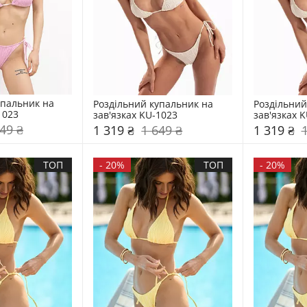
пальник на 
Роздільний купальник на 
Роздільний
1023
зав'язках KU-1023
зав'язках 
49 ₴
1 319 ₴
1 649 ₴
1 319 ₴
ТОП
-
20%
ТОП
-
20%