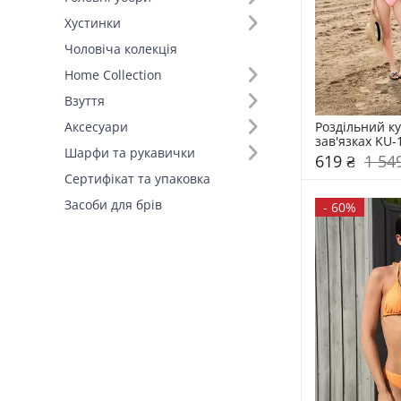
Хустинки
Розмір (19)
Чоловіча колекція
Home Collection
Основний колір (15)
Взуття
Склад (40)
Роздільний ку
Аксесуари
зав'язках KU-
Шарфи та рукавички
619 ₴
1 54
Країна виробник (4)
Сертифікат та упаковка
Засоби для брів
-
60%
Форма полів (2)