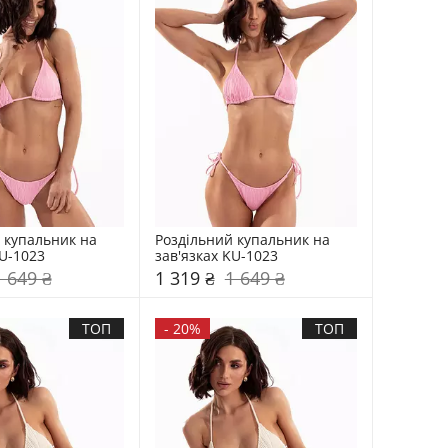
 купальник на 
Роздільний купальник на 
KU-1023
зав'язках KU-1023
1 649 ₴
1 319 ₴
1 649 ₴
ТОП
-
20%
ТОП