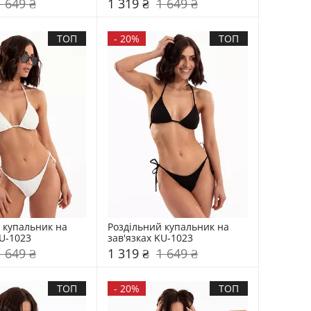
1 649 ₴
1 319 ₴
1 649 ₴
ТОП
-
20%
ТОП
 купальник на 
Роздільний купальник на 
KU-1023
зав'язках KU-1023
1 649 ₴
1 319 ₴
1 649 ₴
ТОП
-
20%
ТОП