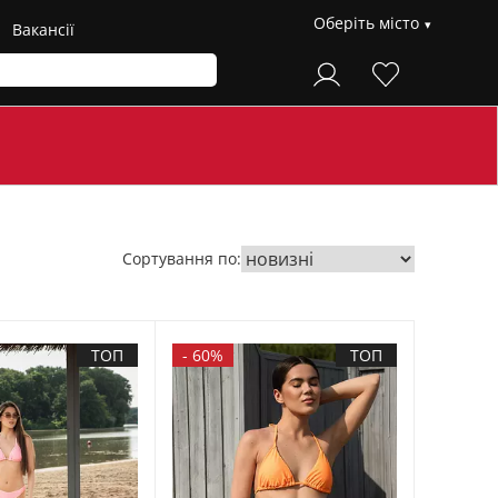
Оберіть місто
Вакансії
Сортування по:
ТОП
-
60%
ТОП