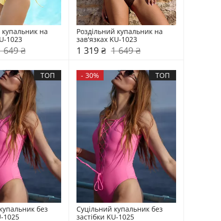
 купальник на 
Роздільний купальник на 
KU-1023
зав'язках KU-1023
1 649 ₴
1 319 ₴
1 649 ₴
ТОП
-
30%
ТОП
купальник без 
Суцільний купальник без 
U-1025
застібки KU-1025