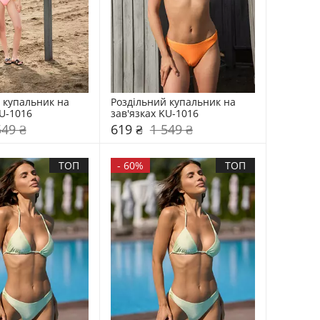
 купальник на 
Роздільний купальник на 
KU-1016
зав'язках KU-1016
549 ₴
619 ₴
1 549 ₴
ТОП
-
60%
ТОП