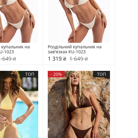
 купальник на 
Роздільний купальник на 
KU-1023
зав'язках KU-1023
1 649 ₴
1 319 ₴
1 649 ₴
ТОП
-
20%
ТОП