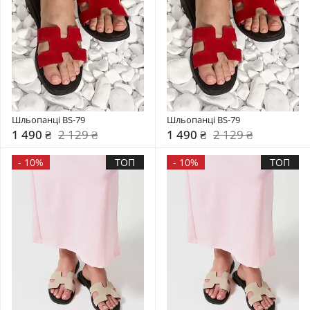
Шльопанці BS-79
Шльопанці BS-79
1 490 ₴
2 129 ₴
1 490 ₴
2 129 ₴
-
10%
ТОП
-
10%
ТОП