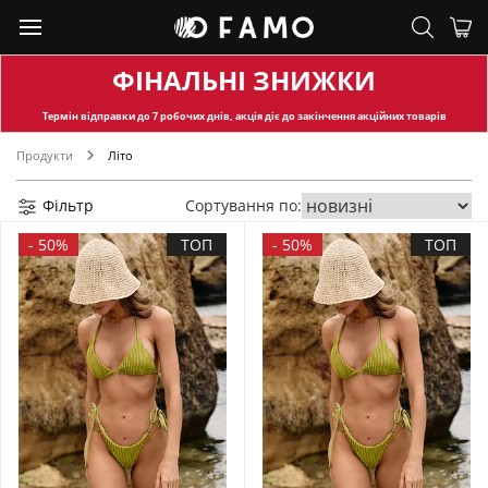
ФІНАЛЬНІ ЗНИЖКИ
Термін відправки
до 7 робочих днів, акція діє до закінчення акційних товарів
Продукти
Літо
Фільтр
Сортування по:
-
50%
ТОП
-
50%
ТОП