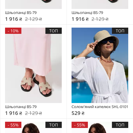
Шльопанці BS-79
Шльопанці BS-79
1 916 ₴
2 129 ₴
1 916 ₴
2 129 ₴
-
10%
ТОП
ТОП
Шльопанці BS-79
Солом'яний капелюх SHL-0101
1 916 ₴
2 129 ₴
529 ₴
-
55%
ТОП
-
55%
ТОП