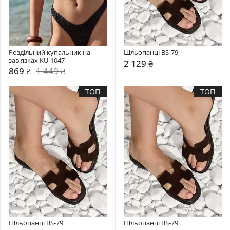
Роздільний купальник на 
Шльопанці BS-79
зав'язках KU-1047
2 129 ₴
869 ₴
1 449 ₴
ТОП
ТОП
Шльопанці BS-79
Шльопанці BS-79