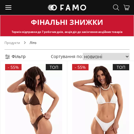
ФІНАЛЬНІ ЗНИЖКИ
Термін відправки
до 7 робочих днів, акція діє до закінчення акційних товарів
Продукти
Літо
Фільтр
Сортування по:
-
55%
ТОП
-
55%
ТОП