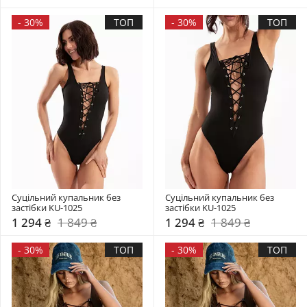
-
30%
ТОП
-
30%
ТОП
Суцільний купальник без 
Суцільний купальник без 
застібки KU-1025
застібки KU-1025
1 294 ₴
1 849 ₴
1 294 ₴
1 849 ₴
-
30%
ТОП
-
30%
ТОП