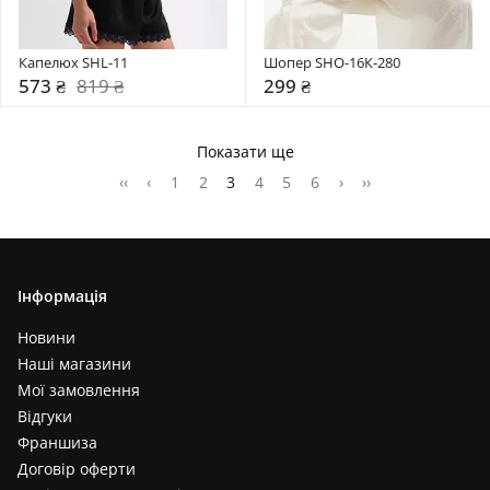
Капелюх SHL-11
Шопер SHO-16К-280
573 ₴
819 ₴
299 ₴
Показати ще
‹‹
‹
1
2
3
4
5
6
›
››
Інформація
Новини
Наші магазини
Мої замовлення
Відгуки
Франшиза
Договір оферти