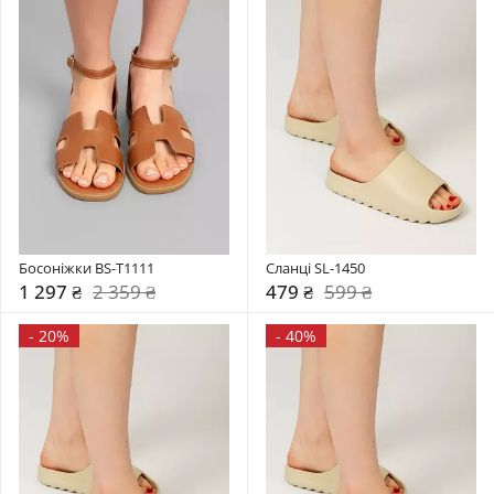
Босоніжки BS-T1111
Сланці SL-1450
1 297 ₴
2 359 ₴
479 ₴
599 ₴
-
20%
-
40%