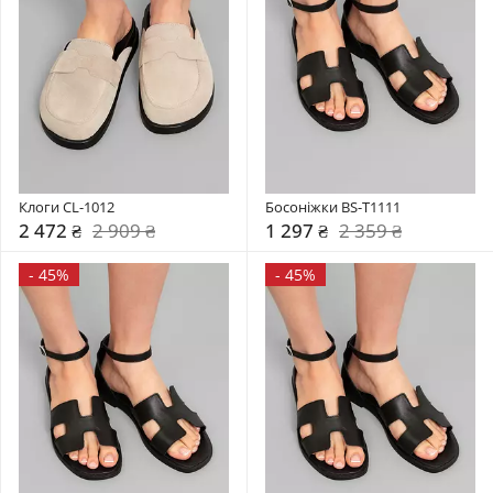
Клоги CL-1012
Босоніжки BS-T1111
2 472 ₴
2 909 ₴
1 297 ₴
2 359 ₴
-
45%
-
45%