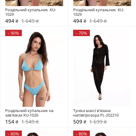
Роздільний купальник  KU-
Роздільний купальник  KU-
1029
1029
494 ₴
1 649 ₴
494 ₴
1 649 ₴
-
90%
-
70%
Роздільний купальник на 
Туніка максі в'язана 
зав'язках KU-1026
напівпрозора PL-202210
154 ₴
1 549 ₴
509 ₴
1 699 ₴
-
80%
-
80%