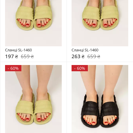
Сланці SL-1460
Сланці SL-1460
197 ₴
659 ₴
263 ₴
659 ₴
-
60%
-
60%