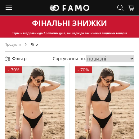
ФІНАЛЬНІ ЗНИЖКИ
Термін відправки
до 7 робочих днів, акція діє до закінчення акційних товарів
Продукти
Літо
Фільтр
Сортування по:
-
70%
-
70%