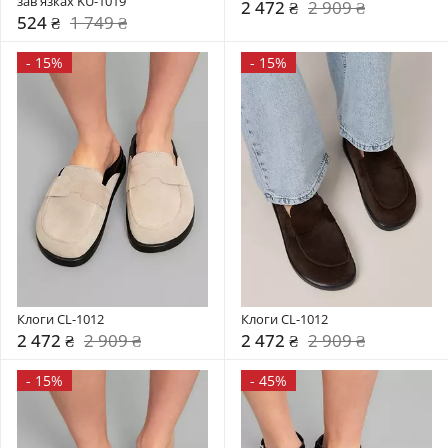
зав'язках KU-1019
2 472 ₴
2 909 ₴
524 ₴
1 749 ₴
-
15%
-
15%
Клоги CL-1012
Клоги CL-1012
2 472 ₴
2 909 ₴
2 472 ₴
2 909 ₴
-
15%
-
45%