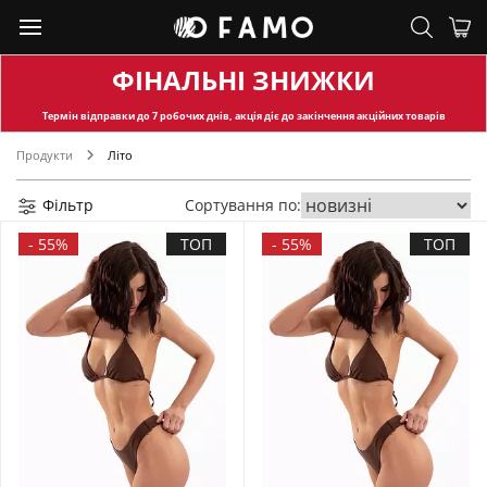
ФІНАЛЬНІ ЗНИЖКИ
Термін відправки
до 7 робочих днів, акція діє до закінчення акційних товарів
Продукти
Літо
Фільтр
Сортування по:
-
55%
ТОП
-
55%
ТОП