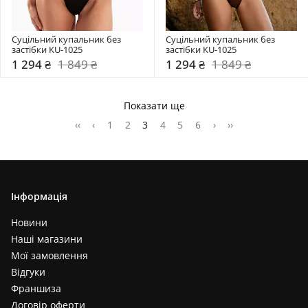
Суцільний купальник без 
Суцільний купальник без 
застібки KU-1025
застібки KU-1025
1 294 ₴
1 849 ₴
1 294 ₴
1 849 ₴
Показати ще
‹‹
‹
1
2
3
4
5
6
›
››
Інформація
Новини
Наші магазини
Мої замовлення
Відгуки
Франшиза
Договір оферти