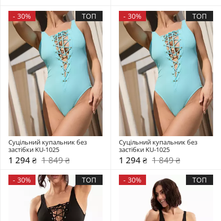
-
30%
ТОП
-
30%
ТОП
Суцільний купальник без 
Суцільний купальник без 
застібки KU-1025
застібки KU-1025
1 294 ₴
1 849 ₴
1 294 ₴
1 849 ₴
-
30%
ТОП
-
30%
ТОП