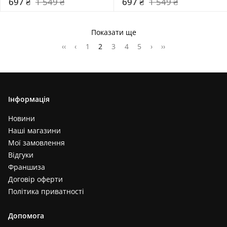
697 ₴
1 549 ₴
697 ₴
1 549 ₴
Показати ще
‹‹
‹
1
2
3
4
5
›
››
Інформація
Новини
Наші магазини
Мої замовлення
Відгуки
Франшиза
Договір оферти
Політика приватності
Допомога