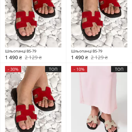
Шльопанці BS-79
Шльопанці BS-79
1 490 ₴
2 129 ₴
1 490 ₴
2 129 ₴
-
30%
ТОП
-
10%
ТОП