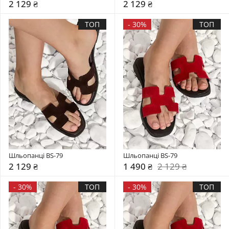
2 129 ₴
2 129 ₴
ТОП
-
30%
ТОП
Шльопанці BS-79
Шльопанці BS-79
2 129 ₴
1 490 ₴
2 129 ₴
-
30%
ТОП
-
30%
ТОП