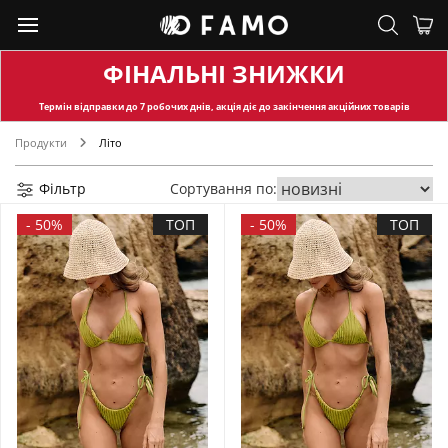
ФІНАЛЬНІ ЗНИЖКИ
Термін відправки
до 7 робочих днів, акція діє до закінчення акційних товарів
Продукти
Літо
Фільтр
Сортування по:
-
50%
ТОП
-
50%
ТОП