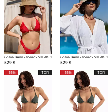
Солом'яний капелюх SHL-0101
Солом'яний капелюх SHL-0101
529 ₴
529 ₴
-
55%
ТОП
-
55%
ТОП