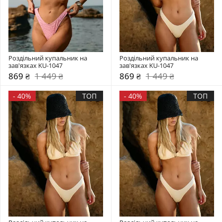
Роздільний купальник на 
Роздільний купальник на 
зав'язках KU-1047
зав'язках KU-1047
869 ₴
1 449 ₴
869 ₴
1 449 ₴
-
40%
ТОП
-
40%
ТОП