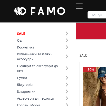
SALE
Одяг
Продукти
SALE
Косметика
Купальники та пляжні
SALE
Фільтр
аксесуари
Окуляри та аксесуари до
Ціна
-
30%
них
Сумки
SALE
Біжутерія
Шкарпетки
Колір (13)
Аксесуари для волосся
Розмір (4)
Головні убори