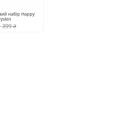
ий набір Happy 
lyskin
1 399 ₴