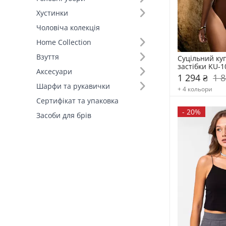
Хустинки
Чоловіча колекція
Home Collection
Взуття
Суцільний куп
застібки KU-1
Аксесуари
1 294 ₴
1 8
Шарфи та рукавички
+ 4 кольори
Сертифікат та упаковка
-
20%
Засоби для брів