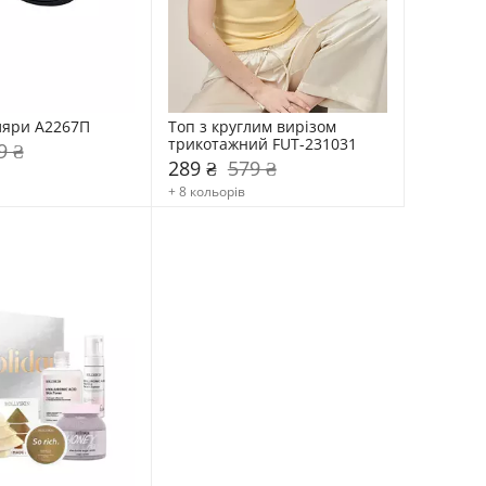
ляри А2267П
Топ з круглим вирізом 
трикотажний FUT-231031
9 ₴
289 ₴
579 ₴
+ 8 кольорів