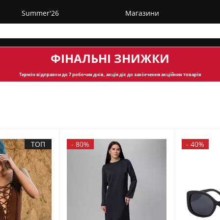
Summer'26
Магазини
ФІНАЛЬНІ ЗНИЖКИ
Термін відправки
до 7 робочих днів, акція діє до закінчення акційних товарів
ТОП
-
80%
-
40%