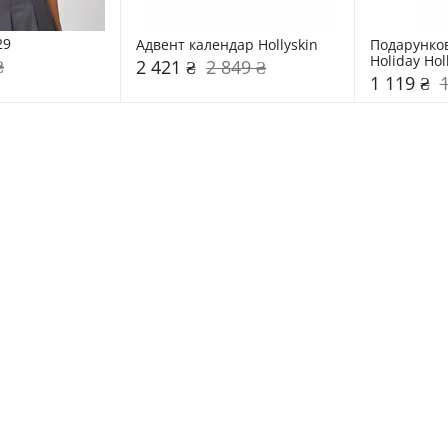
29
Адвент календар Hollyskin
Подарунков
Holiday Hol
₴
2 421 ₴
2 849 ₴
1 119 ₴