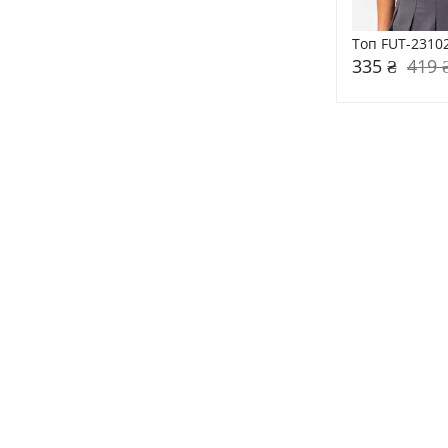
Топ FUT-2310
335 ₴
419 