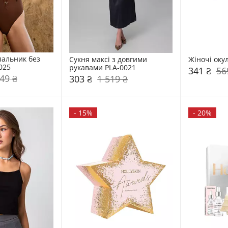
альник без 
Сукня максі з довгими 
Жіночі оку
025
рукавами PLA-0021
341 ₴
56
49 ₴
303 ₴
1 519 ₴
-
15%
-
20%