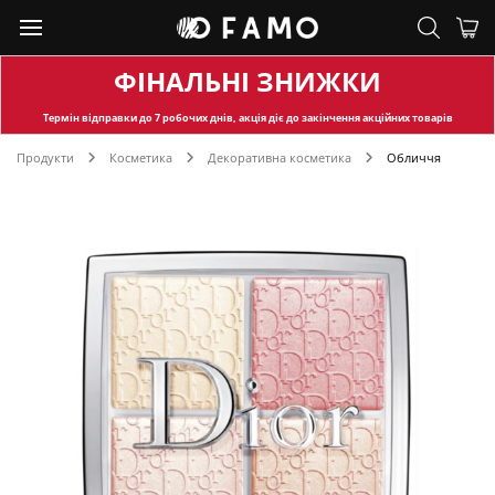
ФІНАЛЬНІ ЗНИЖКИ
Термін відправки
до 7 робочих днів, акція діє до закінчення акційних товарів
Продукти
Косметика
Декоративна косметика
Обличчя